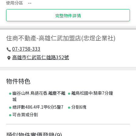
使用分區
--
完整物件詳情
住商不動產
-
高雄仁武加盟店(忠煜企業社)
07-3758-333
高雄市仁武區仁雄路352號
物件特色
幽谷山林.鳥語花香.離塵不離
離鳥松國中.騎車7分鐘
城
總評數486.4坪.1甲6分5釐7
分割6塊
可合買或分割
類似物件實價登錄
(
9
)