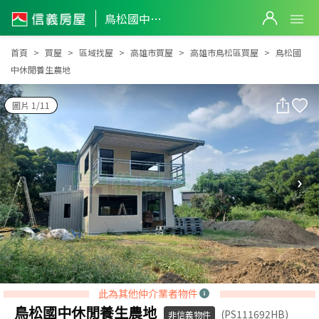
鳥松國中休閒養生農地
鳥松國中休閒養生農地
首頁
買屋
區域找屋
高雄市買屋
高雄市鳥松區買屋
鳥松國
中休閒養生農地
圖片 1/11
此為其他仲介業者物件
鳥松國中休閒養生農地
(PS111692HB)
非信義物件