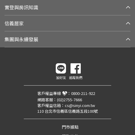
實登與房訊知識
信義居家
集團與永續發展
加好友
追蹤我們
客戶權益專線
：
0800-211-922
網路客服：
(02)2755-7666
客戶權益信箱：
cs@sinyi.com.tw
110 台北市信義區信義路五段100號
門市據點