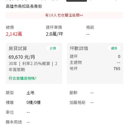
高雄市鳥松區長青街
有
10
人也在關注這間👀
總價
建坪單價
格局
2,142
萬
2.8萬/坪
--
房貸試算
坪數詳情
計算
細項
69,670
元/月
建坪
0
主建物
--
|
|
30
年
利率
2.35
%概算
2
地坪
765
年寬限期
​符合首購資格嗎?
類型
土地
屋齡
--
樓層
0樓/0樓
加蓋格局
--
車位
--
謄本用途
--