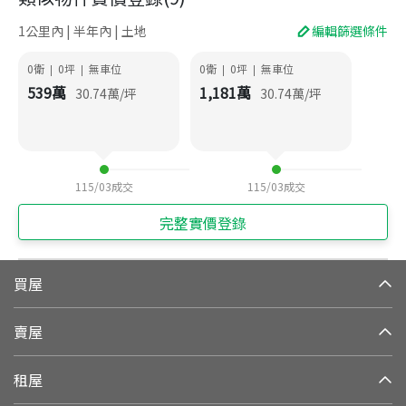
1公里內 | 半年內 | 土地
編輯篩選條件
0衛
0
坪
無車位
0衛
0
坪
無車位
|
|
|
|
539
萬
1,181
萬
30.74
萬/坪
30.74
萬/坪
115/03
成交
115/03
成交
完整實價登錄
買屋
賣屋
租屋