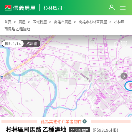
杉林區司馬路 乙種建地
杉林區司馬路 乙種建地
首頁
買屋
區域找屋
高雄市買屋
高雄市杉林區買屋
杉林區
司馬路 乙種建地
圖片 1/14
格局圖
此為其他仲介業者物件
杉林區司馬路 乙種建地
(PS93196HB)
非信義物件