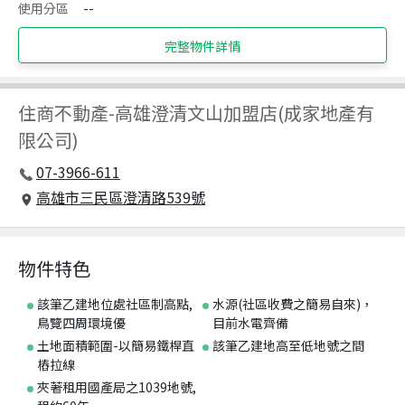
使用分區
--
完整物件詳情
住商不動產
-
高雄澄清文山加盟店(成家地產有
限公司)
07-3966-611
高雄市三民區澄清路539號
物件特色
該筆乙建地位處社區制高點,
水源(社區收費之簡易自來)，
鳥覽四周環境優
目前水電齊備
土地面積範圍-以簡易鐵桿直
該筆乙建地高至低地號之間
樁拉線
夾著租用國產局之1039地號,