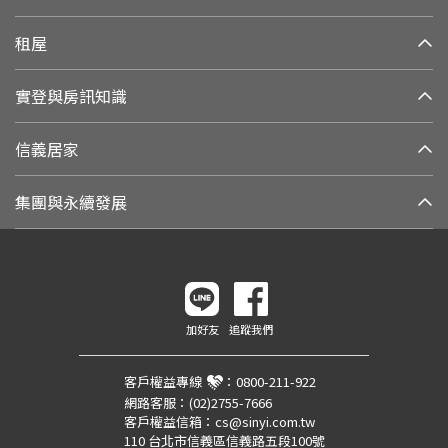
租屋
實登與房訊知識
信義居家
集團與永續發展
加好友
追蹤我們
客戶權益專線
：
0800-211-922
網路客服：
(02)2755-7666
客戶權益信箱：
cs@sinyi.com.tw
110 台北市信義區信義路五段100號