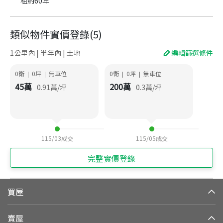
租約60年
類似物件實價登錄
(
5
)
1公里內 | 半年內 | 土地
編輯篩選條件
0衛
0
坪
無車位
0衛
0
坪
無車位
|
|
|
|
45
萬
200
萬
0.91
萬/坪
0.3
萬/坪
115/03
成交
115/05
成交
完整實價登錄
買屋
賣屋