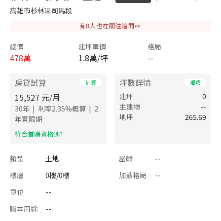
高雄市杉林區司馬段
有
8
人也在關注這間👀
總價
建坪單價
格局
478
萬
1.8萬/坪
--
房貸試算
坪數詳情
計算
細項
15,527
元/月
建坪
0
主建物
--
|
|
30
年
利率
2.35
%概算
2
地坪
265.69
年寬限期
​符合首購資格嗎?
類型
土地
屋齡
--
樓層
0樓/0樓
加蓋格局
--
車位
--
謄本用途
--