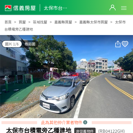
太保市台積電旁乙種建地
太保市台積電旁乙種建地
首頁
買屋
區域找屋
嘉義縣買屋
嘉義縣太保市買屋
太保市
台積電旁乙種建地
圖片 1/6
格局圖
此為其他仲介業者物件
太保市台積電旁乙種建地
(RB04122GH)
非信義物件