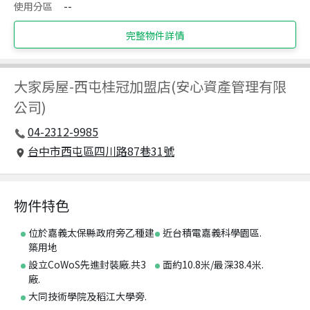
使用分區
--
完整物件詳情
大家房屋
-
西屯桂冠加盟店(安心資產管理有限
公司)
04-2312-9985
台中市西屯區四川路87巷31號
物件特色
位於嘉義太保縣政府旁乙種建
近台積電嘉義科學園區.
築用地
設立CoWoS先進封裝廠.共3
面約10.8米/最深38.4米.
廠.
大同技術學院及稻江大學旁.