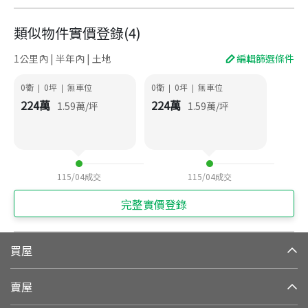
類似物件實價登錄
(
4
)
1公里內 | 半年內 | 土地
編輯篩選條件
0衛
0
坪
無車位
0衛
0
坪
無車位
|
|
|
|
224
萬
224
萬
1.59
萬/坪
1.59
萬/坪
115/04
成交
115/04
成交
完整實價登錄
買屋
賣屋