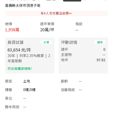
嘉義縣太保市頂港子墘
有
6
人也在關注這間👀
總價
建坪單價
格局
1,958
萬
20萬/坪
--
房貸試算
坪數詳情
計算
細項
63,654
元/月
建坪
0
主建物
--
|
|
30
年
利率
2.35
%概算
2
地坪
97.92
年寬限期
​符合首購資格嗎?
類型
土地
屋齡
--
樓層
0樓/0樓
加蓋格局
--
車位
--
謄本用途
--