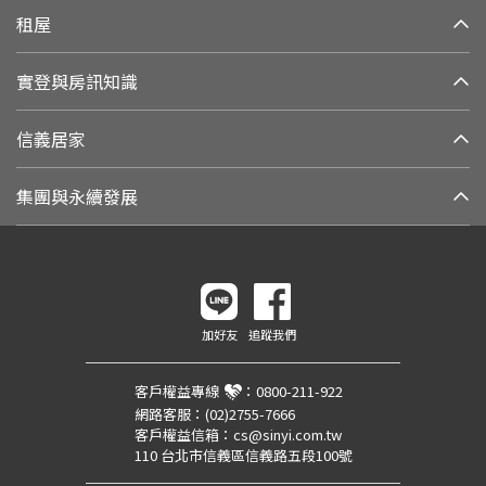
租屋
實登與房訊知識
信義居家
集團與永續發展
加好友
追蹤我們
客戶權益專線
：
0800-211-922
網路客服：
(02)2755-7666
客戶權益信箱：
cs@sinyi.com.tw
110 台北市信義區信義路五段100號