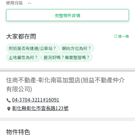
使用分區
--
完整物件詳情
大家都在問
換一換
附近是否有捷運/公車站？
朝向方位為何？
土地屬性為何？
屋況好嗎？需要整理嗎？
住商不動產
-
彰化南區加盟店(旭益不動產仲介
有限公司)
04-3704-3211#16091
彰化縣彰化市雲長路123號
物件特色