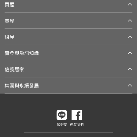
買屋
賣屋
租屋
實登與房訊知識
信義居家
集團與永續發展
加好友
追蹤我們