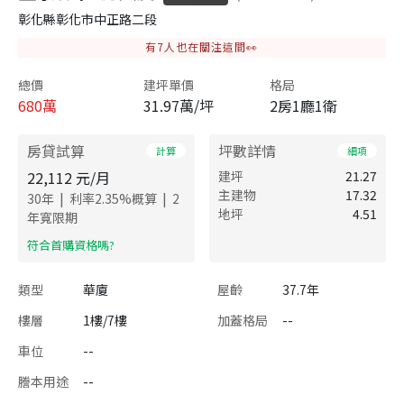
彰化縣彰化市中正路二段
有
7
人也在關注這間👀
總價
建坪單價
格局
680
萬
31.97萬/坪
2房1廳1衛
房貸試算
坪數詳情
計算
細項
22,112
元/月
建坪
21.27
主建物
17.32
|
|
30
年
利率
2.35
%概算
2
地坪
4.51
年寬限期
​符合首購資格嗎?
類型
華廈
屋齡
37.7年
樓層
1樓/7樓
加蓋格局
--
車位
--
謄本用途
--