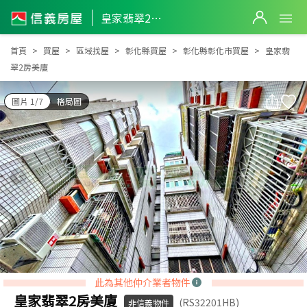
皇家翡翠2房美廈
皇家翡翠2房美廈
首頁
買屋
區域找屋
彰化縣買屋
彰化縣彰化市買屋
皇家翡
翠2房美廈
圖片 1/7
格局圖
此為其他仲介業者物件
皇家翡翠2房美廈
(RS32201HB)
非信義物件