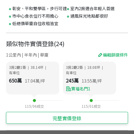
彰安、平和雙學區，步行可達
室內2房適合年輕人首選
市中心食衣住行不用擔心
通風採光地點都很好
低總價華廈自住收租皆宜
類似物件實價登錄
(
24
)
1公里內 | 半年內 | 華廈
編輯篩選條件
3房2廳1衛
38.14
坪
3房2廳2衛
18.08
坪
|
|
|
|
有車位
有車位
650
萬
245
萬
17.04
萬/坪
13.55
萬/坪
寶福名門1
115/06
成交
115/01
成交
完整實價登錄