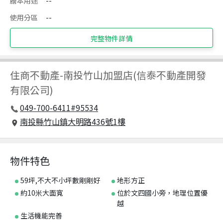
謄本用途
--
使用分區
--
完整物件詳情
住商不動產
-
南投竹山加盟店(信泰不動產開發
有限公司)
049-700-6411#95534
南投縣竹山鎮大明路436號1樓
物件特色
59坪,不大不小坪數剛剛好
地形方正
約10米大面寬
位於文四國小旁，地理位置優
越
生活機能完善