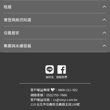
租屋
實登與房訊知識
信義居家
集團與永續發展
加好友
追蹤我們
客戶權益專線
：
0800-211-922
網路客服：
(02)2755-7666
客戶權益信箱：
cs@sinyi.com.tw
110 台北市信義區信義路五段100號