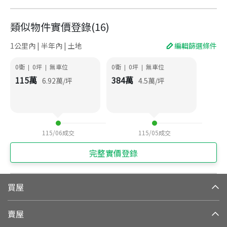
類似物件實價登錄
(
16
)
1公里內 | 半年內 | 土地
編輯篩選條件
0衛
0
坪
無車位
0衛
0
坪
無車位
|
|
|
|
115
萬
384
萬
6.92
萬/坪
4.5
萬/坪
115/06
成交
115/05
成交
完整實價登錄
買屋
賣屋