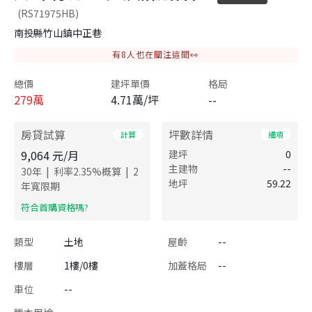
(RS71975HB)
南投縣竹山鎮中正巷
有
8
人也在關注這間👀
總價
建坪單價
格局
279
萬
4.71萬/坪
--
房貸試算
坪數詳情
計算
細項
9,064
元/月
建坪
0
主建物
--
|
|
30
年
利率
2.35
%概算
2
地坪
59.22
年寬限期
​符合首購資格嗎?
類型
土地
屋齡
--
樓層
1樓/0樓
加蓋格局
--
車位
--