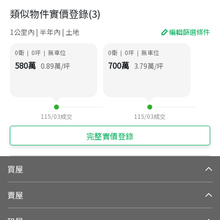
類似物件實價登錄
(
3
)
1公里內 | 半年內 | 土地
編輯篩選條件
0衛
0
坪
無車位
0衛
0
坪
無車位
|
|
|
|
580
萬
700
萬
0.89
萬/坪
3.79
萬/坪
115/03
成交
115/03
成交
完整實價登錄
買屋
賣屋