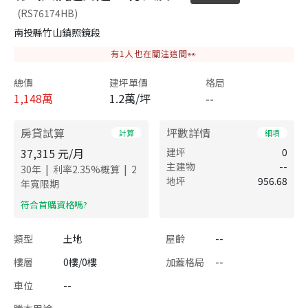
(RS76174HB)
南投縣竹山鎮照鏡段
有
1
人也在關注這間👀
總價
建坪單價
格局
1,148
萬
1.2萬/坪
--
房貸試算
坪數詳情
計算
細項
37,315
元/月
建坪
0
主建物
--
|
|
30
年
利率
2.35
%概算
2
地坪
956.68
年寬限期
​符合首購資格嗎?
類型
土地
屋齡
--
樓層
0樓/0樓
加蓋格局
--
車位
--