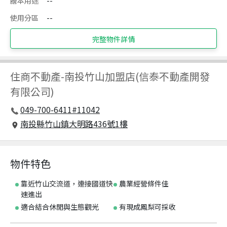
謄本用途
--
使用分區
--
完整物件詳情
住商不動產
-
南投竹山加盟店(信泰不動產開發
有限公司)
049-700-6411#11042
南投縣竹山鎮大明路436號1樓
物件特色
靠近竹山交流道，連接國道快
農業經營條件佳
速進出
適合結合休閒與生態觀光
有現成鳳梨可採收