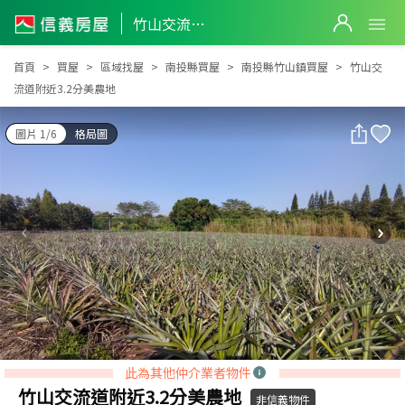
竹山交流道附近3.2分美農地
竹山交流道附近3.2分美農地
首頁
買屋
區域找屋
南投縣買屋
南投縣竹山鎮買屋
竹山交
流道附近3.2分美農地
圖片 1/6
格局圖
此為其他仲介業者物件
竹山交流道附近3.2分美農地
非信義物件