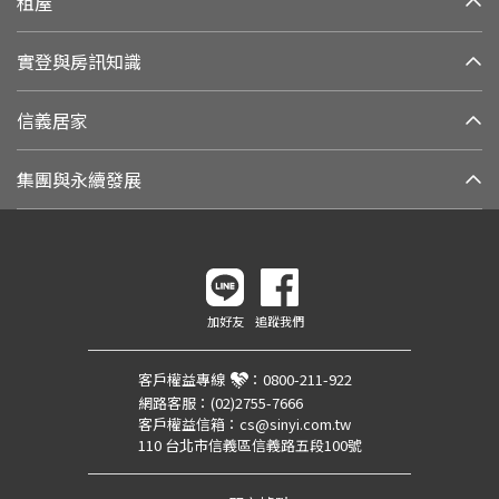
租屋
實登與房訊知識
信義居家
集團與永續發展
加好友
追蹤我們
客戶權益專線
：
0800-211-922
網路客服：
(02)2755-7666
客戶權益信箱：
cs@sinyi.com.tw
110 台北市信義區信義路五段100號