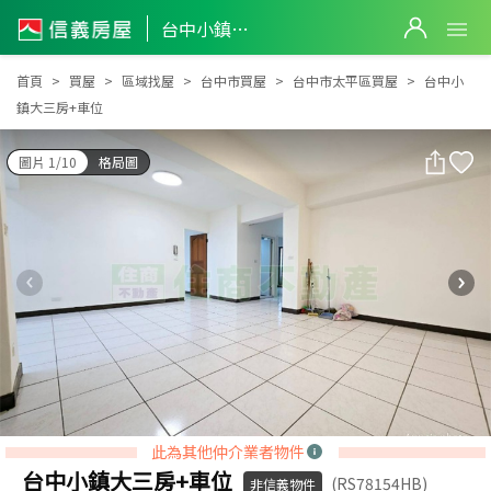
台中小鎮大三房+車位
台中小鎮大三房+車位
首頁
買屋
區域找屋
台中市買屋
台中市太平區買屋
台中小
鎮大三房+車位
圖片 1/10
格局圖
此為其他仲介業者物件
台中小鎮大三房+車位
(RS78154HB)
非信義物件