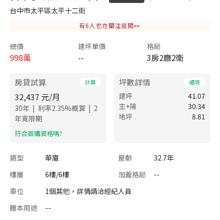
台中市太平區太平十二街
有
6
人也在關注這間👀
總價
建坪單價
格局
998
萬
--
3房2廳2衛
房貸試算
坪數詳情
計算
細項
32,437
元/月
建坪
41.07
主+陽
30.34
|
|
30
年
利率
2.35
%概算
2
地坪
8.81
年寬限期
​符合首購資格嗎?
類型
華廈
屋齡
32.7年
樓層
6樓/6樓
加蓋格局
--
車位
1個其他，詳情請洽經紀人員
謄本用途
--