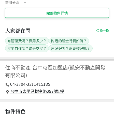
使用分區
--
完整物件詳情
大家都在問
換一換
有管理費嗎？費用多少？
附近的租金行情如何？
屋主自住嗎？還是空屋？
屋況好嗎？需要整理嗎？
住商不動產
-
台中屯區加盟店(凱安不動產開發
有限公司)
04-3704-3211#15185
台中市太平區樹孝路297號1樓
物件特色