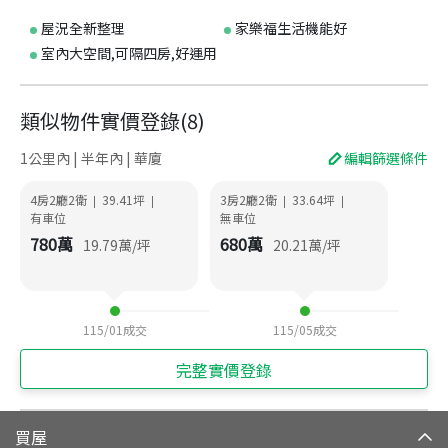
屋況全新整理
家樂福生活機能好
室內大空間,可隔四房,好運用
類似物件實價登錄
(
8
)
1公里內 | 半年內 | 華廈
編輯篩選條件
4房2廳2衛
39.41
坪
3房2廳2衛
33.64
坪
|
|
|
|
有車位
無車位
780
萬
680
萬
19.79
萬/坪
20.21
萬/坪
115/01
成交
115/05
成交
完整實價登錄
買屋