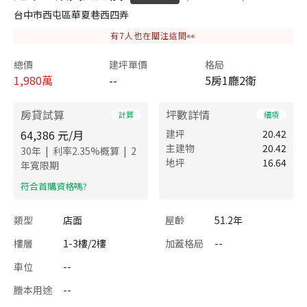
台中市西屯區華夏巷西四弄
有
7
人也在關注這間👀
總價
建坪單價
格局
1,980
萬
--
5房1廳2衛
房貸試算
坪數詳情
計算
細項
64,386
元/月
建坪
20.42
主建物
20.42
|
|
30
年
利率
2.35
%概算
2
地坪
16.64
年寬限期
​符合首購資格嗎?
類型
店面
屋齡
51.2年
樓層
1-3樓/2樓
加蓋格局
--
車位
--
謄本用途
--