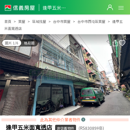
逢甲五米面寬透店
逢甲五米面寬透店
首頁
買屋
區域找屋
台中市買屋
台中市西屯區買屋
逢甲五
米面寬透店
圖片 1/6
格局圖
此為其他仲介業者物件
逢甲五米面寬透店
(RS83089HB)
非信義物件