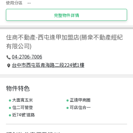
使用分區
--
完整物件詳情
住商不動產
-
西屯逢甲加盟店(勝衆不動產經紀
有限公司)
04-2706-7006
台中市西屯區青海路二段224號1樓
物件特色
大面寬五米
正逢甲商圈
住二可營登
可店住合一
近74號'道路