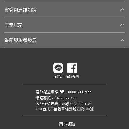
實登與房訊知識
信義居家
集團與永續發展
加好友
追蹤我們
客戶權益專線
：
0800-211-922
網路客服：
(02)2755-7666
客戶權益信箱：
cs@sinyi.com.tw
110 台北市信義區信義路五段100號
門市據點