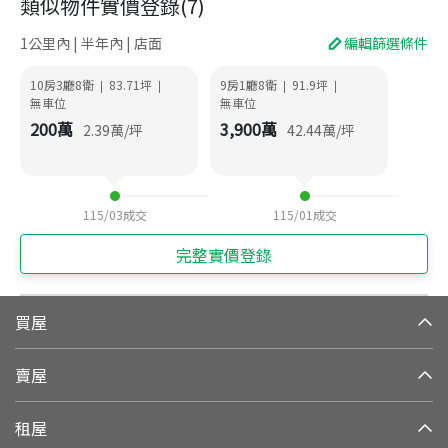
類似物件實價登錄
(
7
)
1公里內 | 半年內 | 店面
編輯篩選條件
10房3廳8衛
83.71
坪
9房1廳8衛
91.9
坪
|
|
|
|
無車位
無車位
200
萬
3,900
萬
2.39
萬/坪
42.44
萬/坪
115/03
成交
115/01
成交
完整實價登錄
買屋
賣屋
租屋