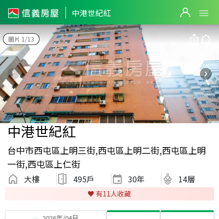
中港世紀紅
圖片 1/13
中港世紀紅
台中市西屯區上明三街,西屯區上明二街,西屯區上明
一街,西屯區上仁街
大樓
495戶
30
年
14層
♥️ 有
11
人收藏
2026年/04月