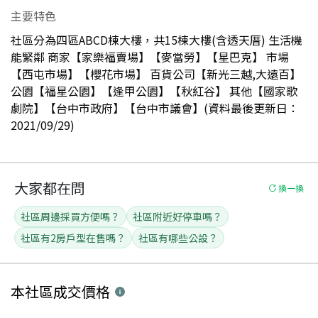
主要特色
社區分為四區ABCD棟大樓，共15棟大樓(含透天厝) 生活機
能緊鄰 商家【家樂福賣場】【麥當勞】【星巴克】 市場
【西屯市場】【櫻花市場】 百貨公司【新光三越,大遠百】
公園【福星公園】【逢甲公園】【秋紅谷】 其他【國家歌
劇院】【台中市政府】【台中市議會】(資料最後更新日：
2021/09/29)
大家都在問
換一換
社區周邊採買方便嗎？
社區附近好停車嗎？
社區有2房戶型在售嗎？
社區有哪些公設？
本社區
成交價格