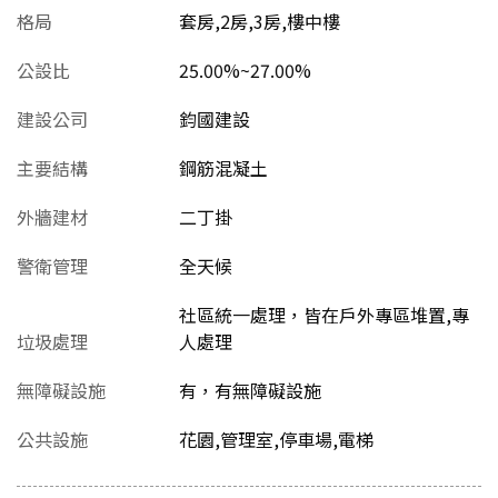
格局
套房,2房,3房,樓中樓
公設比
25.00%~27.00%
建設公司
鈞國建設
主要結構
鋼筋混凝土
外牆建材
二丁掛
警衛管理
全天候
社區統一處理，皆在戶外專區堆置,專
垃圾處理
人處理
無障礙設施
有，有無障礙設施
公共設施
花園,管理室,停車場,電梯