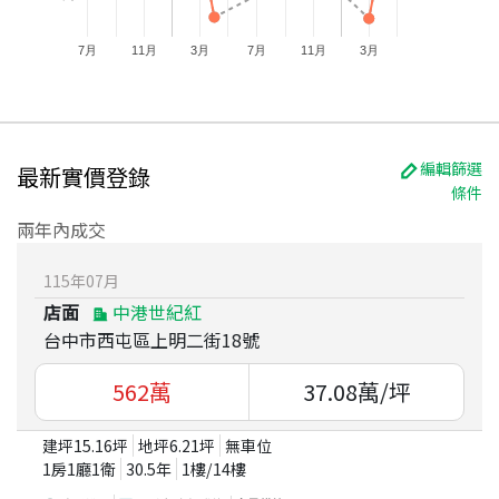
7月
11月
3月
7月
11月
3月
編輯篩選
最新實價登錄
條件
兩年內成交
115
年
07
月
店面
中港世紀紅
台中市西屯區上明二街18號
562
萬
37.08
萬/坪
建坪
15.16
坪
地坪
6.21
坪
無車位
1房1廳1衛
30.5
年
1
樓/
14
樓