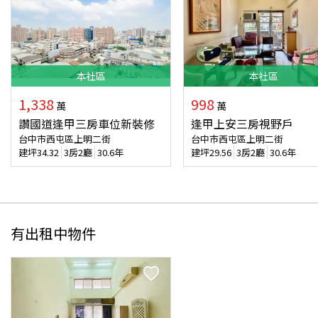
本
社區
本
社區
1,338
998
萬
萬
讚國道逢甲三房車位新裝修
‍逢甲上安三房視野戶
台中市西屯區上明二街
台中市西屯區上明二街
建坪
34.32
3房2廳
30.6年
建坪
29.56
3房2廳
30.6年
有出租中物件