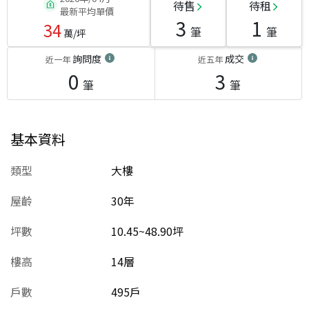
待售
待租
最新平均單價
3
1
34
筆
筆
萬/坪
詢問度
成交
近一年
近五年
0
3
筆
筆
基本資料
類型
大樓
屋齡
30
年
坪數
10.45~48.90坪
樓高
14層
戶數
495戶