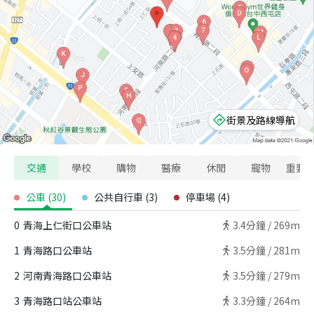
街景及路線導航
交通
學校
購物
醫療
休閒
寵物
重要
公車
(
30
)
公共自行車
(
3
)
停車場
(
4
)
0
青海上仁街口公車站
3.4
分鐘 /
269m
1
青海路口公車站
3.5
分鐘 /
281m
2
河南青海路口公車站
3.5
分鐘 /
279m
3
青海路口站公車站
3.3
分鐘 /
264m