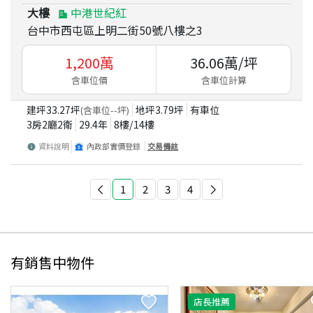
大樓
中港世紀紅
台中市西屯區上明二街50號八樓之3
1,200
萬
36.06
萬/坪
含車位價
含車位計算
建坪
33.27
坪
地坪
3.79
坪
有車位
(含車位
--
坪)
3房2廳2衛
29.4
年
8
樓/
14
樓
資料說明
內政部實價登錄
交易備註
1
2
3
4
有銷售中物件
店長推薦