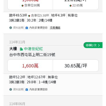
含車位
80
萬
22.65
萬
建坪
49.53
坪
地坪
4.3
坪
有車位
含車位
5.38
坪
3房2廳1衛
30.2
年
2
樓/
14
樓
資料說明
內政部實價登錄
交易備註
114
年
11
月
移轉
2
次
大樓
中港世紀紅
台中市西屯區上明二街19號
1,600
萬
30.65
萬/坪
建坪
52.2
坪
地坪
12.67
坪
無車位
3房2廳3衛
29.8
年
1~4
樓/
14
樓
資料說明
內政部實價登錄
114
年
06
月