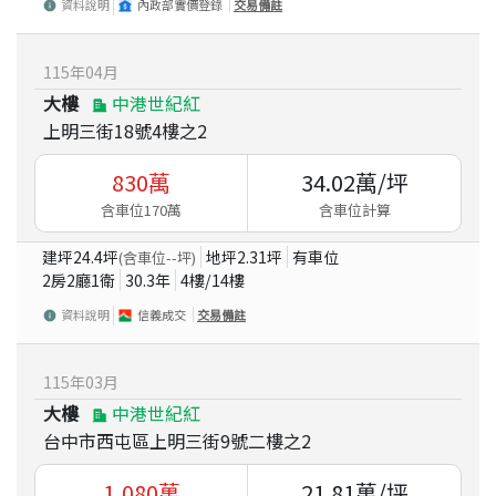
資料說明
內政部實價登錄
交易備註
115
年
04
月
大樓
中港世紀紅
上明三街18號4樓之2
830
萬
34.02
萬/坪
含車位170萬
含車位計算
建坪
24.4
坪
地坪
2.31
坪
有車位
(含車位
--
坪)
2房2廳1衛
30.3
年
4
樓/
14
樓
資料說明
信義成交
交易備註
115
年
03
月
大樓
中港世紀紅
台中市西屯區上明三街9號二樓之2
1,080
萬
21.81
萬/坪