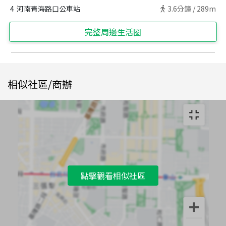
4
河南青海路口公車站
3.6
分鐘 /
289m
完整周邊生活圈
相似社區/商辦
點擊觀看相似社區