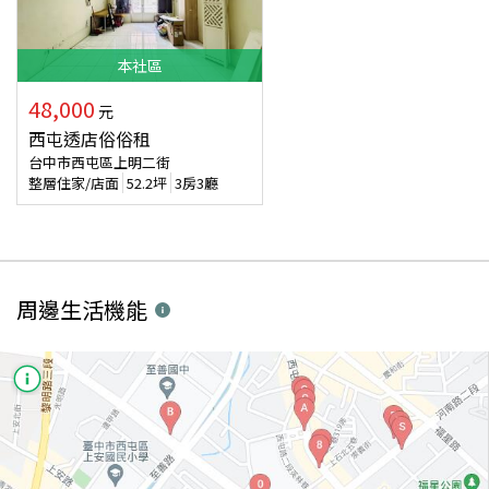
本
社區
48,000
元
西屯透店俗俗租
台中市西屯區上明二街
整層住家/店面
52.2
坪
3房3廳
周邊生活機能