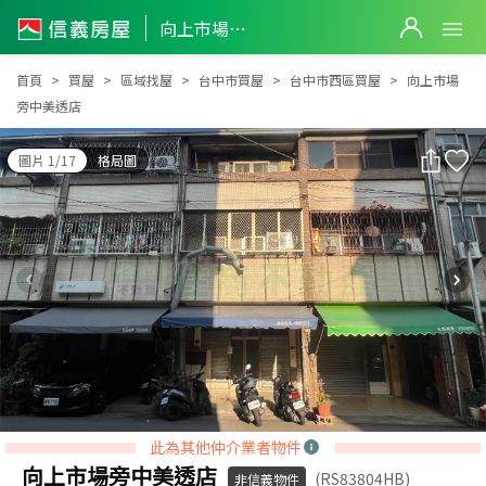
向上市場旁中美透店
向上市場旁中美透店
首頁
買屋
區域找屋
台中市買屋
台中市西區買屋
向上市場
旁中美透店
圖片 1/17
格局圖
此為其他仲介業者物件
向上市場旁中美透店
(RS83804HB)
非信義物件