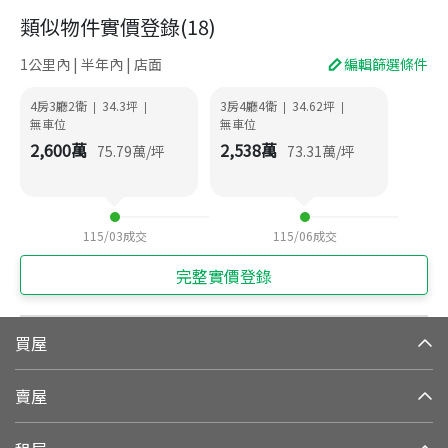
類似物件實價登錄
(
18
)
1公里內 | 半年內 | 店面
編輯篩選條件
4房3廳2衛
34.3
坪
3房4廳4衛
34.62
坪
|
|
|
|
無車位
無車位
2,600
萬
2,538
萬
75.79
萬/坪
73.31
萬/坪
115/03
成交
115/06
成交
完整實價登錄
買屋
賣屋