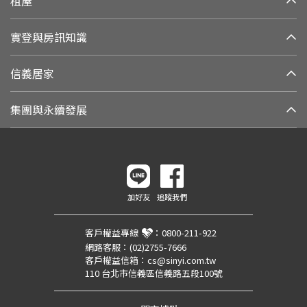
租屋
實登與房訊知識
信義居家
集團與永續發展
加好友
追蹤我們
客戶權益專線
：
0800-211-922
網路客服：
(02)2755-7666
客戶權益信箱：
cs@sinyi.com.tw
110 台北市信義區信義路五段100號