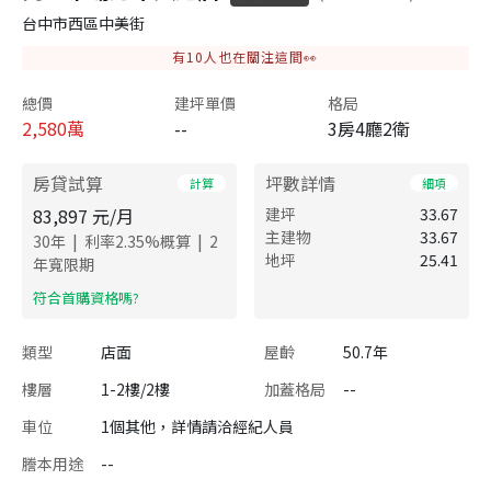
台中市西區中美街
有
10
人也在關注這間👀
總價
建坪單價
格局
2,580
萬
--
3房4廳2衛
房貸試算
坪數詳情
計算
細項
83,897
元/月
建坪
33.67
主建物
33.67
|
|
30
年
利率
2.35
%概算
2
地坪
25.41
年寬限期
​符合首購資格嗎?
類型
店面
屋齡
50.7年
樓層
1-2樓/2樓
加蓋格局
--
車位
1個其他，詳情請洽經紀人員
謄本用途
--