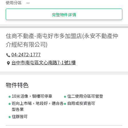
使用分區
--
完整物件詳情
住商不動產
-
南屯好市多加盟店(永安不動產仲
介經紀有限公司)
04-2472-1777
台中市南屯區文心南路7-1號1樓
物件特色
10米活像，騎樓可停車
住二使用分區可營登
近向上市場，地段好，適合各
自用或投資皆可
型各業
住辦皆可