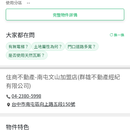
使用分區
--
完整物件詳情
大家都在問
換一換
有無電梯？
土地屬性為何？
門口道路多寬？
是否使用天然瓦斯？
住商不動產
-
南屯文山加盟店(群雄不動產經紀
有限公司)
04-2380-5998
台中市南屯區向上路五段150號
物件特色