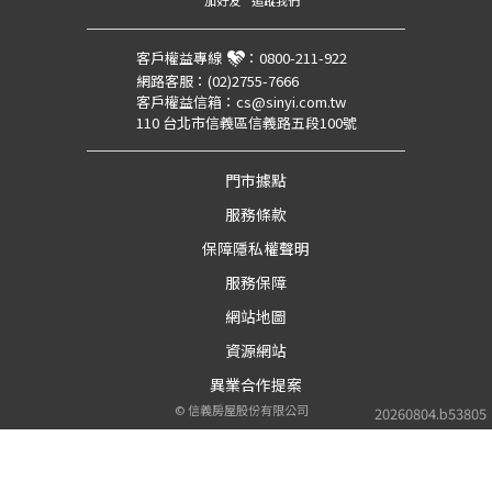
加好友
追蹤我們
客戶權益專線
：
0800-211-922
網路客服：
(02)2755-7666
客戶權益信箱：
cs@sinyi.com.tw
110 台北市信義區信義路五段100號
門市據點
服務條款
保障隱私權聲明
服務保障
網站地圖
資源網站
異業合作提案
©
信義房屋股份有限公司
20260804.b53805