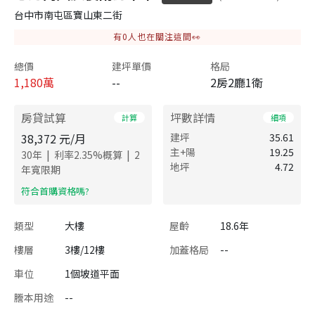
台中市南屯區寶山東二街
有
0
人也在關注這間👀
總價
建坪單價
格局
1,180
萬
--
2房2廳1衛
房貸試算
坪數詳情
計算
細項
38,372
元/月
建坪
35.61
主+陽
19.25
|
|
30
年
利率
2.35
%概算
2
地坪
4.72
年寬限期
​符合首購資格嗎?
類型
大樓
屋齡
18.6年
樓層
3樓/12樓
加蓋格局
--
車位
1個坡道平面
謄本用途
--