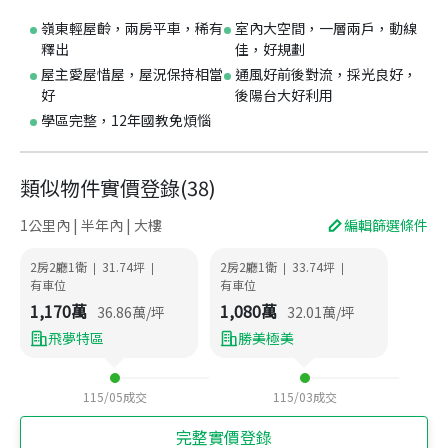
嶺東輕屋齡，兩房平車，稀有
室內大空間，一層兩戶，動線
釋出
佳，好規劃
屋主愛屋惜屋，屋況保持相當
通風好前後對流，採光良好，
好
後陽台大好利用
學區完整，12年國教免煩惱
類似物件實價登錄
(
38
)
1公里內 | 半年內 | 大樓
編輯篩選條件
2房2廳1衛
31.74
坪
2房2廳1衛
33.74
坪
|
|
|
|
有車位
有車位
1,170
萬
1,080
萬
36.86
萬/坪
32.01
萬/坪
飛夢特區
勝美極美
115/05
成交
115/03
成交
完整實價登錄