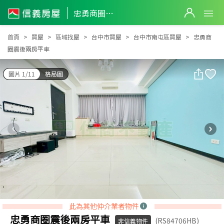
忠勇商圈震後兩房平車
忠勇商圈震後兩房平車
首頁
買屋
區域找屋
台中市買屋
台中市南屯區買屋
忠勇商
圈震後兩房平車
圖片 1/11
格局圖
此為其他仲介業者物件
忠勇商圈震後兩房平車
(RS84706HB)
非信義物件