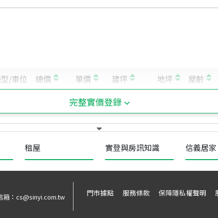
完整實價登錄
租屋
實登與房訊知識
信義居家
門市據點
服務條款
保障隱私權聲明
信箱：
cs@sinyi.com.tw