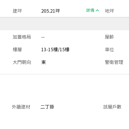
建坪
205.21坪
詳情
地坪
加蓋格局
--
屋齡
樓層
13-15樓/15樓
車位
大門朝向
東
警衛管理
外牆建材
二丁掛
該層戶數