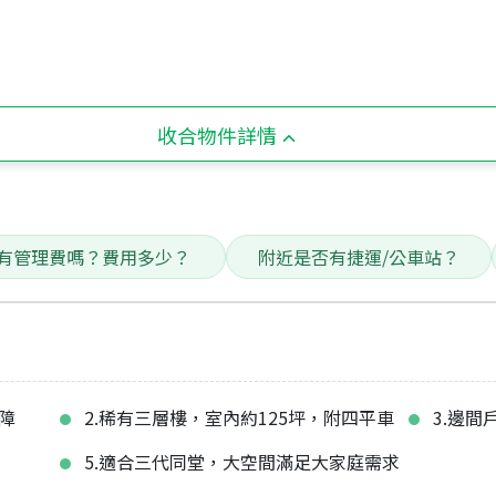
收合物件詳情
有管理費嗎？費用多少？
附近是否有捷運/公車站？
障
2.稀有三層樓，室內約125坪，附四平車
3.邊
5.適合三代同堂，大空間滿足大家庭需求