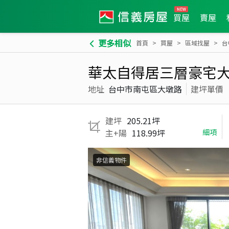
買屋
賣屋
更多相似
首頁
買屋
區域找屋
台
華太自得居三層豪宅
地址
台中市南屯區大墩路
建坪單價
建坪
205.21坪
主+陽
118.99坪
細項
非信義物件