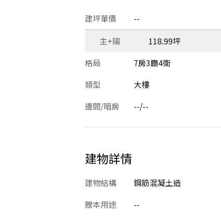
建坪單價
--
主+陽
118.99坪
格局
7房3廳4衛
類型
大樓
邊間/暗房
--/--
建物詳情
建物結構
鋼筋混凝土造
謄本用途
--