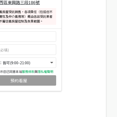
西區東興路三段186號
義房屋受託銷售，各項責任（包括但不
實性及仲介義務等）概由各該受託業者
不屬信義房屋控制及負責範圍。
可(9:00-21:00)
示您已同意本站
服務條款
與
隱私權聲明
預約看屋