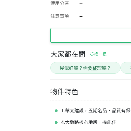
使用分區
--
注意事項
--
大家都在問
換一換
屋況好嗎？需要整理嗎？
物件特色
1.華太建設，五期名品，品質有保
4.大墩路核心地段，機能佳