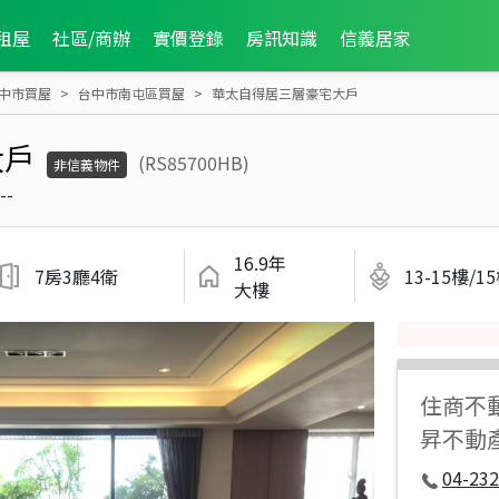
租屋
社區/商辦
實價登錄
房訊知識
信義居家
中市買屋
台中市南屯區買屋
華太自得居三層豪宅大戶
大戶
(RS85700HB)
非信義物件
--
16.9年
7房3廳4衛
13-15樓/1
大樓
住商不
昇不動
04-232