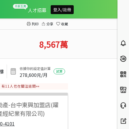
華太自得居三層豪宅大戶
人才招募
登入/註冊
列印
分享
收藏
8,567
萬
依據你的設定值計算
5樓
試算
278,600
元/月
有
11
人也在關注這間👀
動產
-
台中東興加盟店(躍
產經紀業有限公司)
0-4101