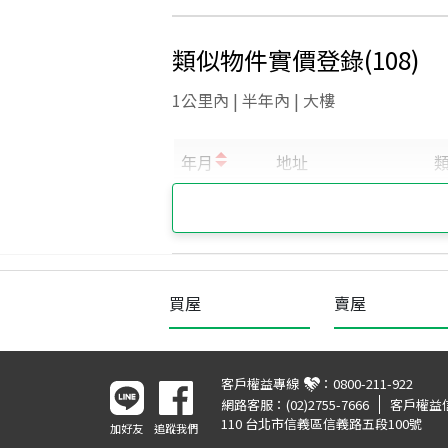
類似物件實價登錄
(
108
)
1公里內 | 半年內 | 大樓
買屋
賣屋
客戶權益專線
：
0800-211-922
網路客服：
(02)2755-7666
客戶權益
110 台北市信義區信義路五段100號
加好友
追蹤我們