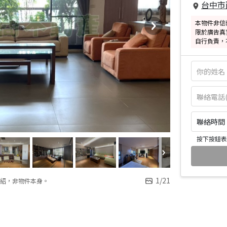
台中市
本物件非信
限於廣告真
自行負責，
聯絡時間：皆
按下按鈕表
1
/
21
紹，非物件本身。