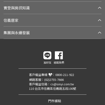
實登與房訊知識
信義居家
集團與永續發展
加好友
追蹤我們
客戶權益專線
：
0800-211-922
網路客服：
(02)2755-7666
客戶權益信箱：
cs@sinyi.com.tw
110 台北市信義區信義路五段100號
門市據點