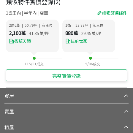
類似物件實價登錄
(
2
)
1公里內 | 半年內 | 店面
編輯篩選條件
2房2衛
50.79
坪
有車位
1衛
29.88
坪
無車位
|
|
|
|
2,100
萬
880
萬
41.35
萬/坪
29.45
萬/坪
香草天籟
佳府世家
115/01
成交
115/06
成交
完整實價登錄
買屋
賣屋
租屋