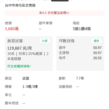
台中市南屯區忠勇路
有
6
人也在關注這間👀
總價
建坪單價
格局
3,680
萬
--
5房1廳4衛
房貸試算
坪數詳情
計算
細項
119,667
元/月
建坪
50.97
主建物
50.97
|
|
30
年
利率
2.35
%概算
2
地坪
26.92
年寬限期
​符合首購資格嗎?
類型
店面
屋齡
7.7年
樓層
1-3樓/3樓
加蓋格局
--
車位
--
謄本用途
--