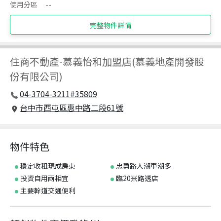
使用分區
--
完整物件詳情
住商不動產
-
慕義怡和加盟店(慕義地產開發股
份有限公司)
04-3704-3211#35809
台中市西屯區惠中路二段61號
物件特色
穩定收租現成房東
忠勇路人潮車潮多
投資自用兩相宜
臨20米路透店
主要幹道交通便利