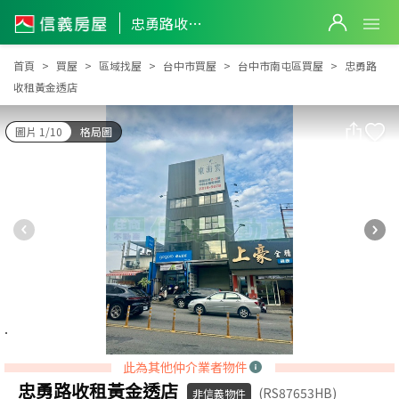
忠勇路收租黃金透店
忠勇路收租黃金透店
首頁
買屋
區域找屋
台中市買屋
台中市南屯區買屋
忠勇路
收租黃金透店
圖片 1/10
格局圖
此為其他仲介業者物件
忠勇路收租黃金透店
(RS87653HB)
非信義物件