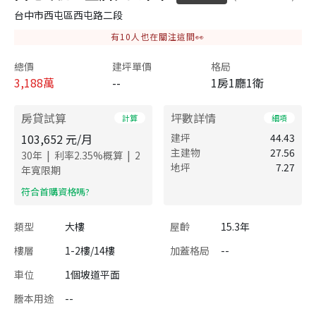
台中市西屯區西屯路二段
有
10
人也在關注這間👀
總價
建坪單價
格局
3,188
萬
--
1房1廳1衛
房貸試算
坪數詳情
計算
細項
103,652
元/月
建坪
44.43
主建物
27.56
|
|
30
年
利率
2.35
%概算
2
地坪
7.27
年寬限期
​符合首購資格嗎?
類型
大樓
屋齡
15.3年
樓層
1-2樓/14樓
加蓋格局
--
車位
1個坡道平面
謄本用途
--