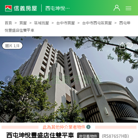
西屯坤悅豐盛店住雙平車
西屯坤悅豐盛店住雙平車
首頁
買屋
區域找屋
台中市買屋
台中市西屯區買屋
西屯坤
悅豐盛店住雙平車
圖片 1/8
此為其他仲介業者物件
西屯坤悅豐盛店住雙平車
(RS87657HB)
非信義物件