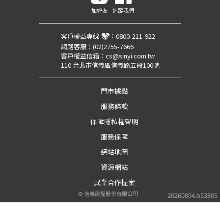
加好友
追蹤我們
客戶權益專線
：
0800-211-922
網路客服：
(02)2755-7666
客戶權益信箱：
cs@sinyi.com.tw
110 台北市信義區信義路五段100號
門市據點
服務條款
保障隱私權聲明
服務保障
網站地圖
資源網站
異業合作提案
©
信義房屋股份有限公司
20260804.b53805