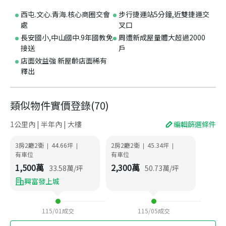
西屯.文心.青海.核心商圈交會
步行捷運站5分鐘,近雙捷運交
處
叉口
長安國小,中山國中.9年國教免
周遭新成屋量體大超過2000
接送
戶
店面效益強 新屋齡店面稀有
釋出
類似物件實價登錄
(
70
)
1公里內 | 半年內 | 大樓
編輯篩選條件
3房2廳2衛
44.66
坪
2房2廳2衛
45.34
坪
|
|
|
|
有車位
有車位
1,500
萬
2,300
萬
33.58
萬/坪
50.73
萬/坪
興富發上城
115/01
成交
115/05
成交