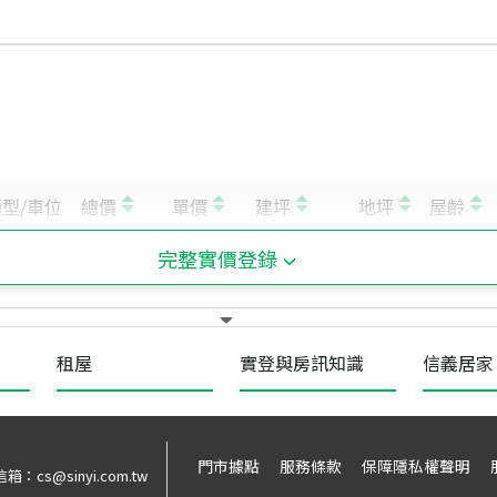
完整實價登錄
租屋
實登與房訊知識
信義居家
門市據點
服務條款
保障隱私權聲明
信箱：
cs@sinyi.com.tw