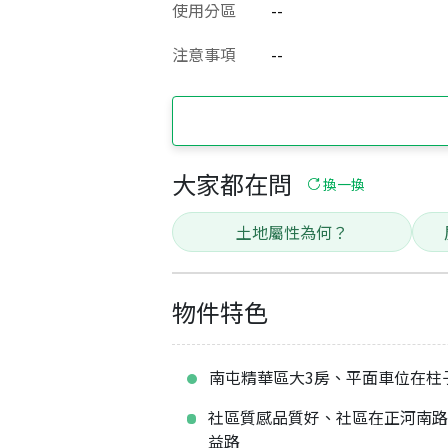
使用分區
--
注意事項
--
大家都在問
換一換
土地屬性為何？
物件特色
南屯精華區大3房、平面車位在柱
社區質感品質好、社區在正河南
益路