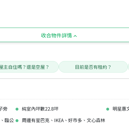
收合物件詳情
屋主自住嗎？還是空屋？
目前是否有租約？
子旁
純室內坪數22.8坪
明星惠文
路、臨公
周邊有星巴克、IKEA、好市多、文心森林