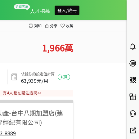
太子龍一手屋惠文學區3房平車
人才招募
登入/註冊
列印
分享
收藏
1,966
萬
依據你的設定值計算
試算
63,939
元/月
有
4
人也在關注這間👀
動產
-
台中八期加盟店(建
產經紀有限公司)
3-8889