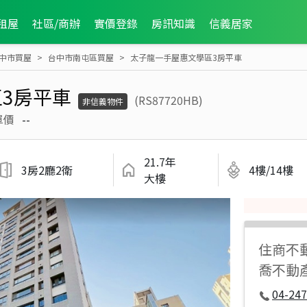
租屋
社區/商辦
實價登錄
房訊知識
信義居家
中市買屋
台中市南屯區買屋
太子龍一手屋惠文學區3房平車
3房平車
(RS87720HB)
非信義物件
單價
--
21.7年
3房2廳2衛
4樓/14樓
大樓
住商不
喬不動
04-247