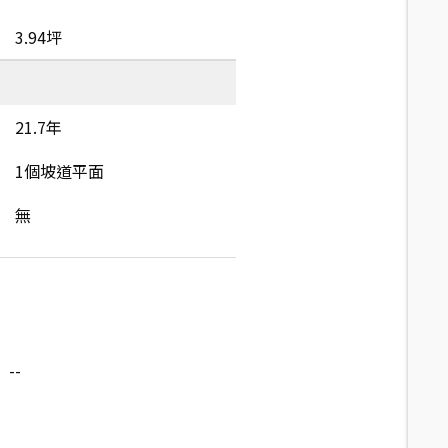
3.94坪
21.7年
1個坡道平面
無
--