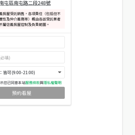
南屯區南屯路二段248號
義房屋受託銷售，各項責任（包括但不
實性及仲介義務等）概由各該受託業者
不屬信義房屋控制及負責範圍。
可(9:00-21:00)
示您已同意本站
服務條款
與
隱私權聲明
預約看屋