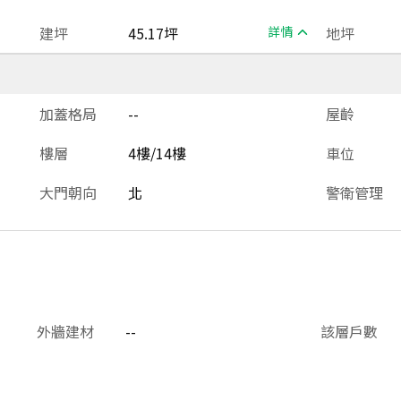
建坪
45.17坪
詳情
地坪
加蓋格局
--
屋齡
樓層
4樓/14樓
車位
大門朝向
北
警衛管理
外牆建材
--
該層戶數