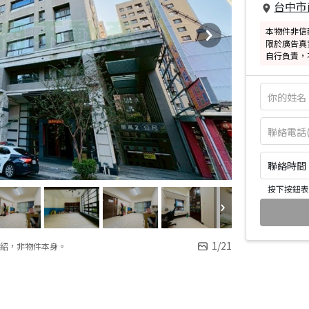
台中市
本物件非信
限於廣告真
自行負責，
聯絡時間：皆
按下按鈕表
1
/
21
紹，非物件本身。