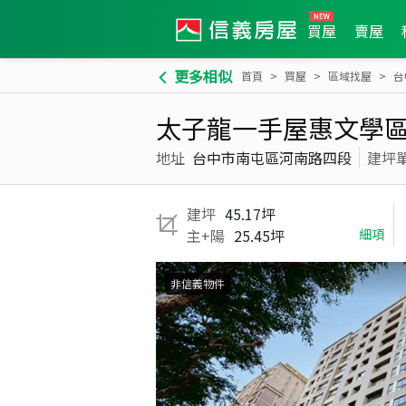
買屋
賣屋
更多相似
首頁
買屋
區域找屋
台
太子龍一手屋惠文學區
地址
台中市南屯區河南路四段
建坪
建坪
45.17坪
主+陽
25.45坪
細項
非信義物件