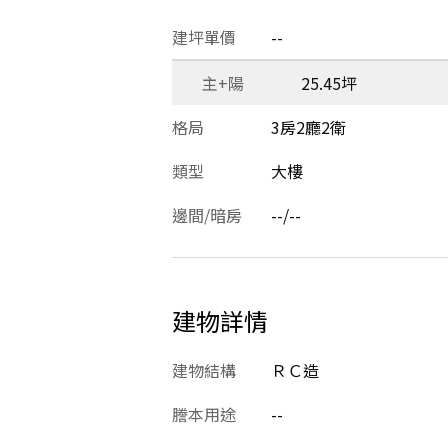
建坪單價
--
主+陽
25.45坪
格局
3房2廳2衛
類型
大樓
邊間/暗房
--/--
建物詳情
建物結構
ＲＣ造
謄本用途
--