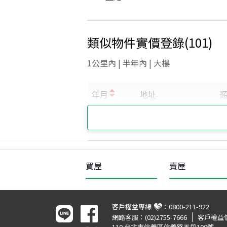
類似物件實價登錄
(
101
)
1公里內 | 半年內 | 大樓
買屋
賣屋
客戶權益專線
：
0800-211-922
網路客服：
(02)2755-7666
客戶權益
110 台北市信義區信義路五段100號