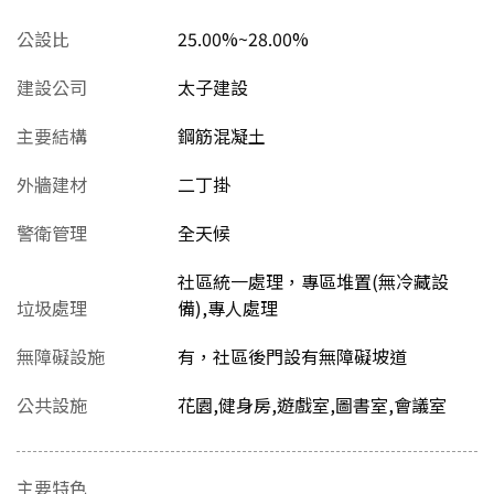
公設比
25.00%~28.00%
建設公司
太子建設
主要結構
鋼筋混凝土
外牆建材
二丁掛
警衛管理
全天候
社區統一處理，專區堆置(無冷藏設
垃圾處理
備),專人處理
無障礙設施
有，社區後門設有無障礙坡道
公共設施
花園,健身房,遊戲室,圖書室,會議室
主要特色