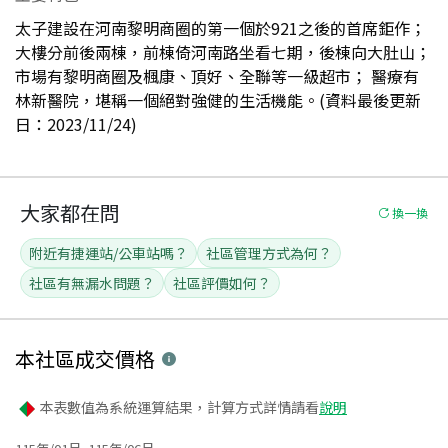
太子建設在河南黎明商圈的第一個於921之後的首席鉅作；
大樓分前後兩棟，前棟倚河南路坐看七期，後棟向大肚山；
市場有黎明商圈及楓康、頂好、全聯等一級超市； 醫療有
林新醫院，堪稱一個絕對強健的生活機能。(資料最後更新
日：2023/11/24)
大家都在問
換一換
附近有捷運站/公車站嗎？
社區管理方式為何？
社區有無漏水問題？
社區評價如何？
本社區
成交價格
本表數值為系統運算結果，計算方式詳情請看
說明