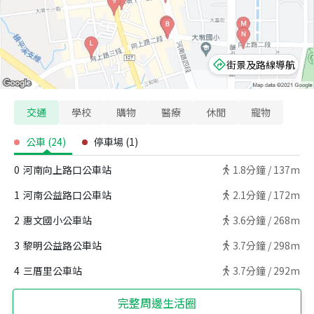
街景及路線導航
交通
學校
購物
醫療
休閒
寵物
公車
(
24
)
停車場
(
1
)
0
河南向上路口公車站
1.8
分鐘 /
137m
1
河南公益路口公車站
2.1
分鐘 /
172m
2
惠文國小公車站
3.6
分鐘 /
268m
3
黎明公益路公車站
3.7
分鐘 /
298m
4
三厝里公車站
3.7
分鐘 /
292m
完整周邊生活圈