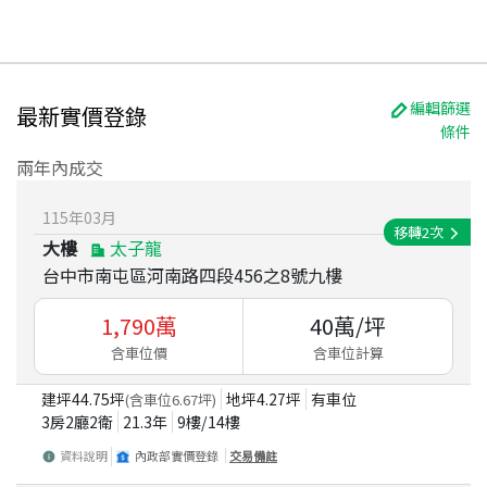
編輯篩選
最新實價登錄
條件
兩年內成交
115
年
03
月
移轉
2
次
大樓
太子龍
台中市南屯區河南路四段456之8號九樓
1,790
萬
40
萬/坪
含車位價
含車位計算
建坪
44.75
坪
地坪
4.27
坪
有車位
(含車位
6.67
坪)
3房2廳2衛
21.3
年
9
樓/
14
樓
資料說明
內政部實價登錄
交易備註