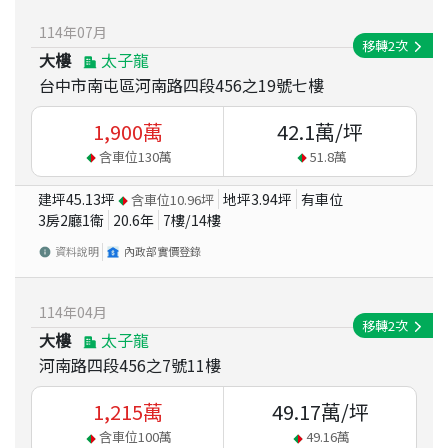
114
年
07
月
移轉
2
次
大樓
太子龍
台中市南屯區河南路四段456之19號七樓
1,900
萬
42.1
萬/坪
含車位
130
萬
51.8
萬
建坪
45.13
坪
地坪
3.94
坪
有車位
含車位
10.96
坪
3房2廳1衛
20.6
年
7
樓/
14
樓
資料說明
內政部實價登錄
114
年
04
月
移轉
2
次
大樓
太子龍
河南路四段456之7號11樓
1,215
萬
49.17
萬/坪
含車位
100
萬
49.16
萬