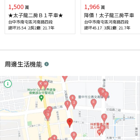
1,500
1,966
萬
萬
★太子龍二房Ｂ１平車★
降價！太子龍三房平車
台中市南屯區河南路四段
台中市南屯區河南路四段
建坪
35.54
2房2廳
21.7年
建坪
45.17
3房2廳
21.7年
周邊生活機能