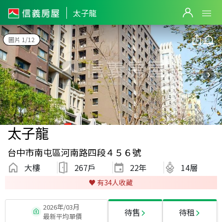
太子龍
圖片 1/12
太子龍
台中市南屯區河南路四段４５６號
大樓
267戶
22
年
14層
♥️ 有
34
人收藏
2026年/03月
待售
待租
最新平均單價