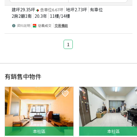
建坪
29.35
坪
地坪
2.73
坪
有車位
含車位
6.67
坪
2房2廳1衛
20.3
年
11
樓/
14
樓
資料說明
信義成交
交易備註
1
有銷售中物件
本
社區
本
社區