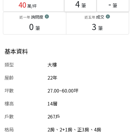
4
-
40
筆
筆
萬/坪
詢問度
成交
近一年
近五年
0
3
筆
筆
基本資料
類型
大樓
屋齡
22
年
坪數
27.00~60.00坪
樓高
14層
戶數
267戶
格局
2房、2+1房、正3房、4房