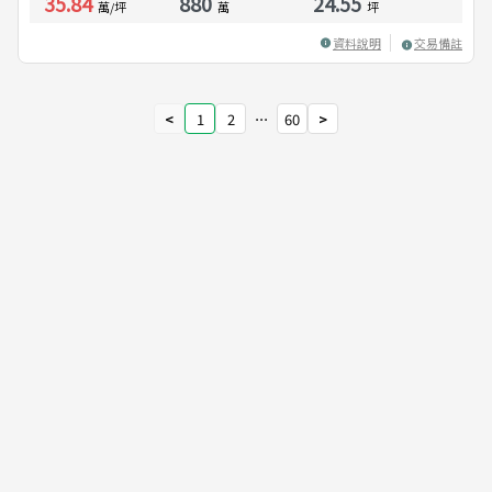
35.84
880
24.55
萬/坪
萬
坪
資料說明
交易備註
<
1
2
⋯
60
>