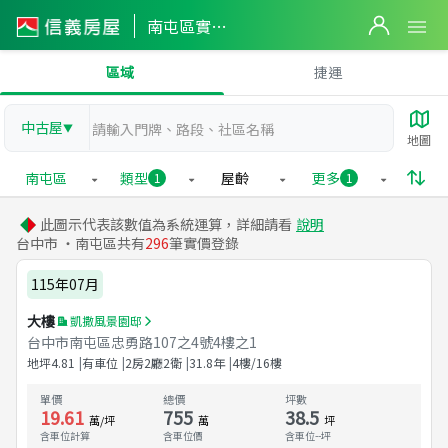
南屯區實價登錄
區域
捷運
中古屋
▼
地圖
南屯區
類型
屋齡
更多
1
1
此圖示代表該數值為系統運算，詳細請看
說明
台中市 ・南屯區共有
296
筆實價登錄
115年07月
大樓
凱撒風景園邸
台中市南屯區忠勇路107之4號4樓之1
地坪
4.81
有車位
2房2廳2衛
31.8
年
4樓/16樓
單價
總價
坪數
19.61
755
38.5
萬/坪
萬
坪
含車位計算
含車位價
含車位
--
坪