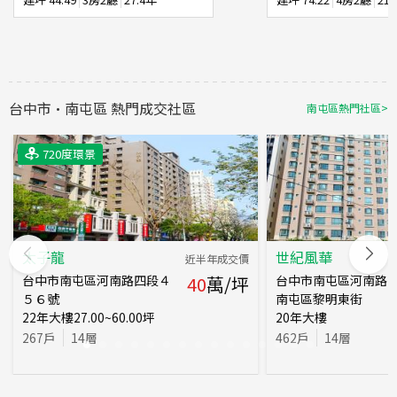
台中市
·
南屯區
熱門成交社區
南屯區
熱門社區
>
720度環景
720度環景
太子龍
世紀風華
近半年成交價
台中市南屯區河南路四段４
40
萬/坪
台中市南屯區河南路四
５６號
南屯區黎明東街
22
年
大樓
27.00~60.00
坪
20
年
大樓
267
戶
14
層
462
戶
14
層