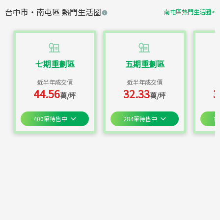
台中市
・
南屯區
熱門生活圈
南屯區
熱門生活圈
>
七期重劃區
五期重劃區
近半年成交價
近半年成交價
44.56
32.33
3
萬/坪
萬/坪
400
筆待售中
284
筆待售中
11