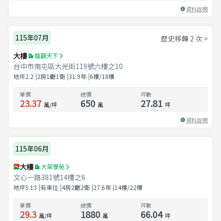
資料說明
115年07月
歷史移轉 2 次 >
大樓
龍觀天下
台中市南屯區大光街119號六樓之10
地坪
2.2
2房1廳1衛
31.9
年
6樓/18樓
單價
總價
坪數
23.37
650
27.81
萬/坪
萬
坪
資料說明
115年06月
大樓
大葉學苑
文心一路381號14樓之6
地坪
5.13
有車位
4房2廳2衛
27.6
年
14樓/22樓
單價
總價
坪數
29.3
1880
66.04
萬/坪
萬
坪