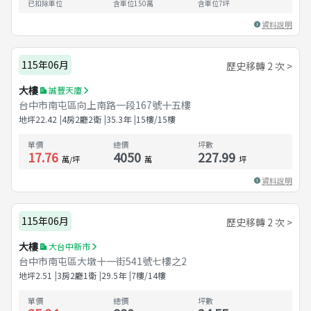
已扣除車位
含車位150萬
含車位
7
坪
資料說明
115年06月
歷史移轉 2 次 >
大樓
誠豐天廈
台中市南屯區向上南路一段167號十五樓
地坪
22.42
4房2廳2衛
35.3
年
15樓/15樓
單價
總價
坪數
17.76
4050
227.99
萬/坪
萬
坪
資料說明
115年06月
歷史移轉 2 次 >
大樓
大台中新市
台中市南屯區大墩十一街541號七樓之2
地坪
2.51
3房2廳1衛
29.5
年
7樓/14樓
單價
總價
坪數