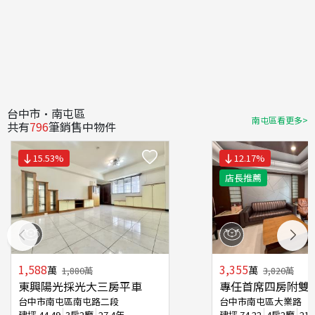
台中市·南屯區
南屯區看更多>
共有
796
筆銷售中物件
15.53
%
12.17
%
店長推薦
1,588
3,355
萬
萬
1,880
萬
3,820
萬
東興陽光採光大三房平車
專任首席四房附雙
台中市南屯區南屯路二段
台中市南屯區大業路
建坪
44.49
3房2廳
27.4年
建坪
74.22
4房2廳
21