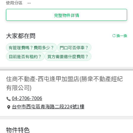
使用分區
--
完整物件詳情
大家都在問
換一換
有管理費嗎？費用多少？
門口可否停車？
目前是否有租約？
買方需要繳什麼費用？
住商不動產
-
西屯逢甲加盟店(勝衆不動產經紀
有限公司)
04-2706-7006
台中市西屯區青海路二段224號1樓
物件特色