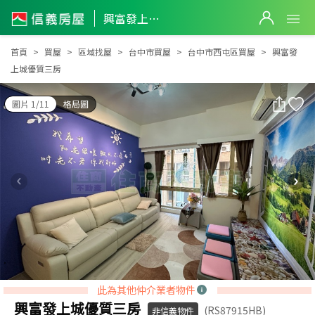
興富發上城優質三房
興富發上城優質三房
首頁
買屋
區域找屋
台中市買屋
台中市西屯區買屋
興富發
上城優質三房
圖片 1/11
格局圖
此為其他仲介業者物件
興富發上城優質三房
(RS87915HB)
非信義物件