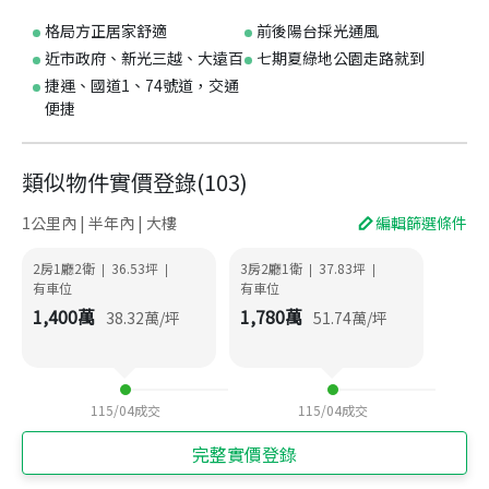
格局方正居家舒適
前後陽台採光通風
近市政府、新光三越、大遠百
七期夏綠地公園走路就到
捷運、國道1、74號道，交通
便捷
類似物件實價登錄
(
103
)
1公里內 | 半年內 | 大樓
編輯篩選條件
2房1廳2衛
36.53
坪
3房2廳1衛
37.83
坪
|
|
|
|
有車位
有車位
1,400
萬
1,780
萬
38.32
萬/坪
51.74
萬/坪
115/04
成交
115/04
成交
完整實價登錄