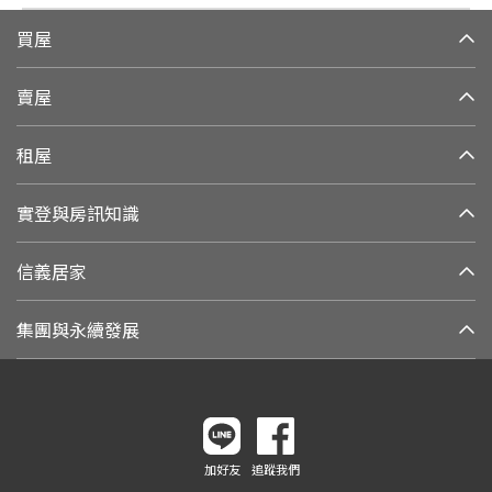
買屋
賣屋
租屋
實登與房訊知識
信義居家
集團與永續發展
加好友
追蹤我們