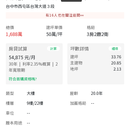
台中市西屯區台灣大道３段
有
16
人也在關注這間👀
總價
建坪單價
格局
1,688
萬
50萬/坪
3房2廳2衛
房貸試算
坪數詳情
計算
細項
54,875
元/月
建坪
33.76
主建物
20.85
|
|
30
年
利率
2.35
%概算
2
地坪
2.13
年寬限期
​符合首購資格嗎?
類型
大樓
屋齡
20.0年
樓層
9樓/22樓
加蓋格局
--
車位
--
謄本用途
--