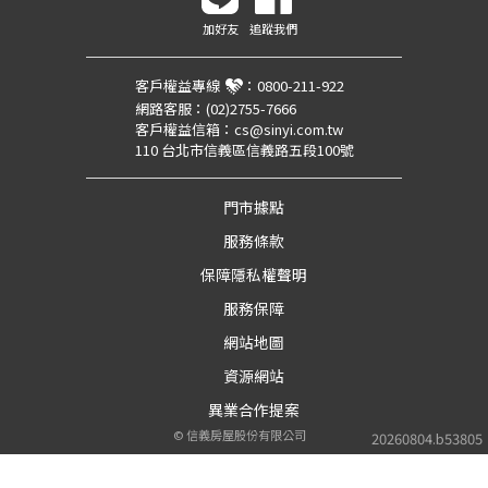
加好友
追蹤我們
客戶權益專線
：
0800-211-922
網路客服：
(02)2755-7666
客戶權益信箱：
cs@sinyi.com.tw
110 台北市信義區信義路五段100號
門市據點
服務條款
保障隱私權聲明
服務保障
網站地圖
資源網站
異業合作提案
©
信義房屋股份有限公司
20260804.b53805