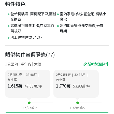
物件特色
全新精裝潢~兩房配平車,面新
室內家電(系統櫃)全配,精裝小
光遠百
豪宅
高樓層視線無阻擋,在家享百
出門即是雙捷運交匯處,未來
萬視野
可期
地上建物建號:542戶
類似物件實價登錄
(
77
)
1公里內 | 半年內 | 大樓
編輯篩選條件
2房2廳1衛
33.98
坪
2房2廳1衛
32.82
坪
|
|
|
|
有車位
有車位
1,615
萬
1,770
萬
47.53
萬/坪
53.93
萬/坪
115/06
成交
115/05
成交