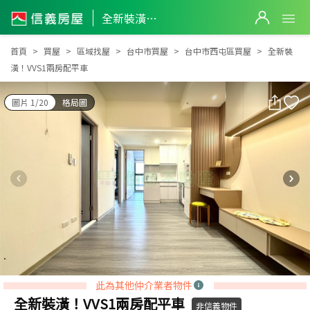
全新裝潢！VVS1兩房配平車
全新裝潢！VVS1兩房配平車
首頁
買屋
區域找屋
台中市買屋
台中市西屯區買屋
全新裝
潢！VVS1兩房配平車
圖片 1/20
格局圖
此為其他仲介業者物件
全新裝潢！VVS1兩房配平車
非信義物件