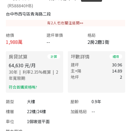
(RS88840HB)
台中市西屯區青海路二段
有
2
人也在關注這間👀
總價
建坪單價
格局
1,988
萬
--
2房2廳1衛
房貸試算
坪數詳情
計算
細項
64,630
元/月
建坪
30.96
主+陽
14.89
|
|
30
年
利率
2.35
%概算
2
地坪
2
年寬限期
​符合首購資格嗎?
類型
大樓
屋齡
0.9年
樓層
22樓/24樓
加蓋格局
--
車位
1個坡道平面