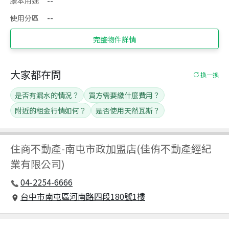
謄本用途
--
使用分區
--
完整物件詳情
大家都在問
換一換
是否有漏水的情況？
買方需要繳什麼費用？
附近的租金行情如何？
是否使用天然瓦斯？
住商不動產
-
南屯市政加盟店(佳侑不動產經紀
業有限公司)
04-2254-6666
台中市南屯區河南路四段180號1樓