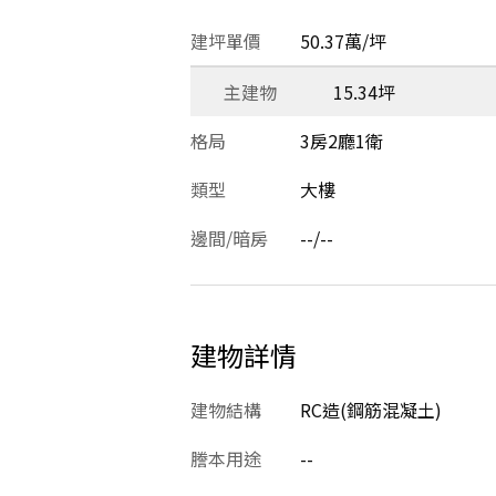
建坪單價
50.37萬/坪
主建物
15.34坪
格局
3房2廳1衛
類型
大樓
邊間/暗房
--/--
建物詳情
建物結構
RC造(鋼筋混凝土)
謄本用途
--