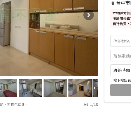
台中市
本物件非信
限於廣告真
自行負責，
聯絡時間：皆
按下按鈕表
1
/
10
紹，非物件本身。