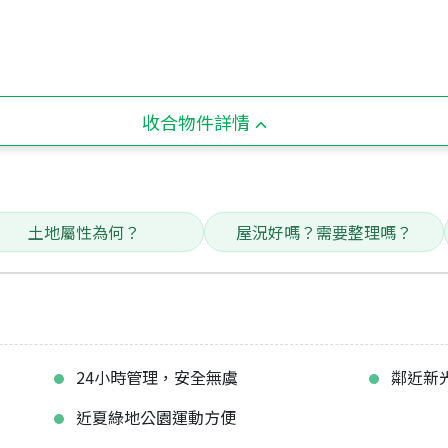
收合物件詳情
土地屬性為何？
屋況好嗎？需要整理嗎？
24小時管理，安全無虞
鄰近新
近夏綠地公園運動方便