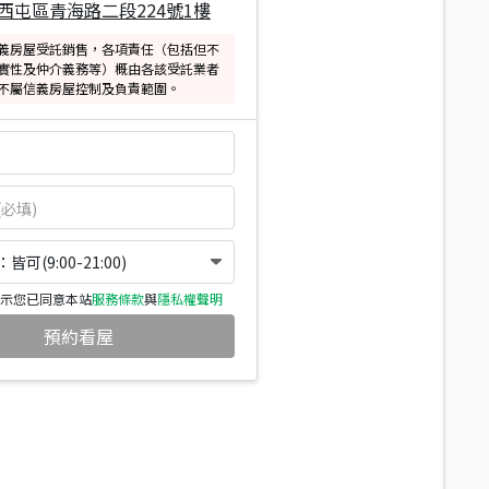
西屯區青海路二段224號1樓
義房屋受託銷售，各項責任（包括但不
實性及仲介義務等）概由各該受託業者
不屬信義房屋控制及負責範圍。
可(9:00-21:00)
示您已同意本站
服務條款
與
隱私權聲明
預約看屋