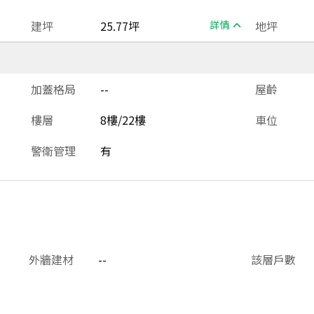
建坪
25.77坪
詳情
地坪
加蓋格局
--
屋齡
樓層
8樓/22樓
車位
警衛管理
有
外牆建材
--
該層戶數