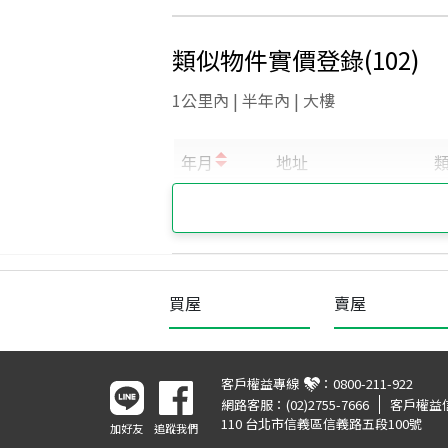
類似物件實價登錄
(
102
)
1公里內 | 半年內 | 大樓
買屋
賣屋
客戶權益專線
：
0800-211-922
網路客服：
(02)2755-7666
客戶權益
110 台北市信義區信義路五段100號
加好友
追蹤我們