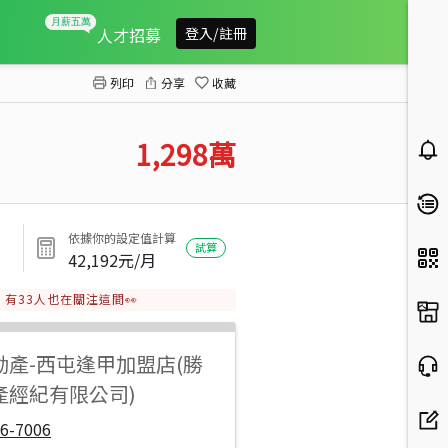
面七期上城美三房
人才招募
登入/註冊
列印
分享
收藏
1,298
萬
依據你的設定值計算
試算
42,192
元/月
有
33
人也在關注這間👀
動產
-
西屯逢甲加盟店(勝
產經紀有限公司)
6-7006