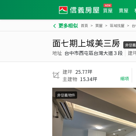
買屋
賣屋
更多相似
首頁
買屋
區域找屋
台
面七期上城美三房
非信義
地址
台中市西屯區台灣大道３段
建
建坪
25.77坪
主建物
15.34坪
細項
非信義物件