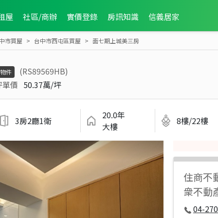
租屋
社區/商辦
實價登錄
房訊知識
信義居家
中市買屋
台中市西屯區買屋
面七期上城美三房
(RS89569HB)
物件
坪單價
50.37萬/坪
20.0年
3房2廳1衛
8樓/22樓
大樓
住商不
衆不動
04-270