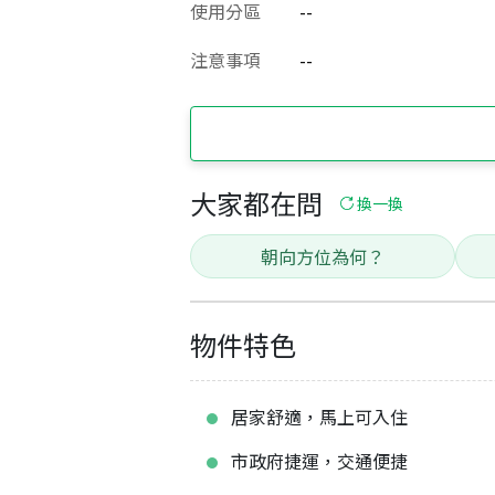
使用分區
--
注意事項
--
大家都在問
換一換
朝向方位為何？
物件特色
居家舒適，馬上可入住
市政府捷運，交通便捷