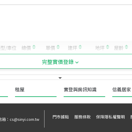
完整實價登錄
租屋
實登與房訊知識
信義居家
門市據點
服務條款
保障隱私權聲明
信箱：
cs@sinyi.com.tw