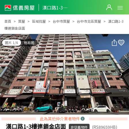
漢口路1-3樓連鎖金店面
漢口路1-3樓連鎖金店面
首頁
買屋
區域找屋
台中市買屋
台中市北區買屋
漢口路1-3
樓連鎖金店面
圖片 1/6
格局圖
此為其他仲介業者物件
漢口路1-3樓連鎖金店面
(RS89659HB)
非信義物件