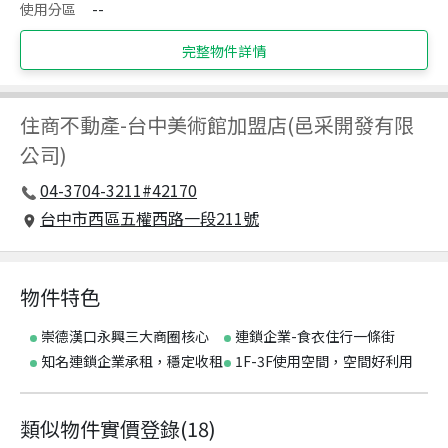
使用分區
--
完整物件詳情
住商不動產
-
台中美術館加盟店(邑采開發有限
公司)
04-3704-3211#42170
台中市西區五權西路一段211號
物件特色
崇德漢口永興三大商圈核心
連鎖企業-食衣住行一條街
知名連鎖企業承租，穩定收租
1F-3F使用空間，空間好利用
類似物件實價登錄
(
18
)