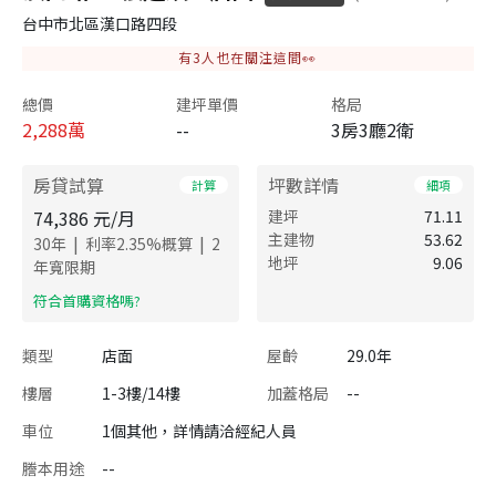
台中市北區漢口路四段
有
3
人也在關注這間👀
總價
建坪單價
格局
2,288
萬
--
3房3廳2衛
房貸試算
坪數詳情
計算
細項
74,386
元/月
建坪
71.11
主建物
53.62
|
|
30
年
利率
2.35
%概算
2
地坪
9.06
年寬限期
​符合首購資格嗎?
類型
店面
屋齡
29.0年
樓層
1-3樓/14樓
加蓋格局
--
車位
1個其他，詳情請洽經紀人員
謄本用途
--