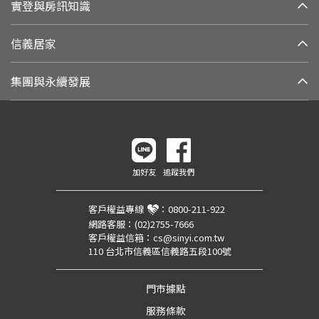
實登與房訊知識
信義居家
集團與永續發展
加好友
追蹤我們
客戶權益專線
：
0800-211-922
網路客服：
(02)2755-7666
客戶權益信箱：
cs@sinyi.com.tw
110 台北市信義區信義路五段100號
門市據點
服務條款