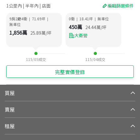
1公里內 | 半年內 | 店面
編輯篩選條件
9房2廳4衛
71.69
坪
0衛
18.41
坪
無車位
|
|
|
|
無車位
450
萬
24.44
萬/坪
1,856
萬
25.89
萬/坪
大衛營
115/05
成交
115/04
成交
完整實價登錄
買屋
賣屋
租屋