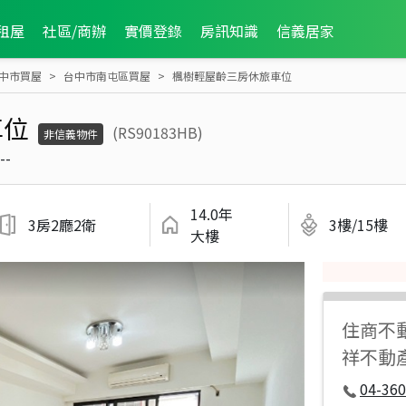
租屋
社區/商辦
實價登錄
房訊知識
信義居家
中市買屋
台中市南屯區買屋
楓樹輕屋齡三房休旅車位
車位
(RS90183HB)
非信義物件
--
14.0年
3房2廳2衛
3樓/15樓
大樓
住商不
祥不動
04-360