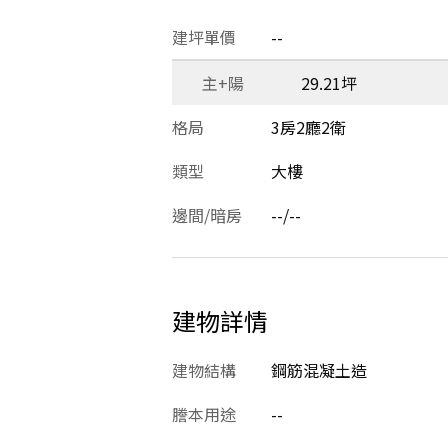
建坪單價
--
主+陽
29.21坪
格局
3房2廳2衛
類型
大樓
邊間/暗房
--/--
建物詳情
建物結構
鋼筋混凝土造
謄本用途
--