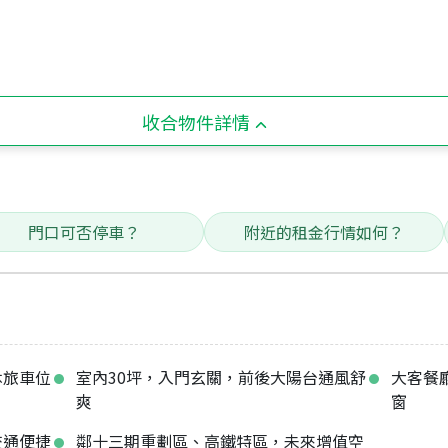
收合物件詳情
門口可否停車？
附近的租金行情如何？
休旅車位
室內30坪，入門玄關，前後大陽台通風舒
大客餐
爽
窗
交通便捷
鄰十三期重劃區、高鐵特區，未來增值空