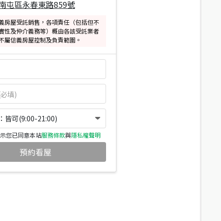
南屯區永春東路859號
義房屋受託銷售，各項責任（包括但不
實性及仲介義務等）概由各該受託業者
不屬信義房屋控制及負責範圍。
可(9:00-21:00)
示您已同意本站
服務條款
與
隱私權聲明
預約看屋