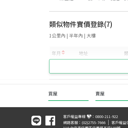
類似物件實價登錄
(
7
)
1公里內 | 半年內 | 大樓
買屋
賣屋
客戶權益專線
：
0800-211-922
網路客服：
(02)2755-7666
客戶權益
110 台北市信義區信義路五段100號