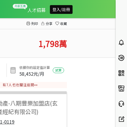
楓樹輕屋齡三房休旅車位
人才招募
登入/註冊
列印
分享
收藏
1,798
萬
依據你的設定值計算
試算
58,452
元/月
有
7
人也在關注這間👀
動產
-
八期豐樂加盟店(玄
產經紀有限公司)
1-0119