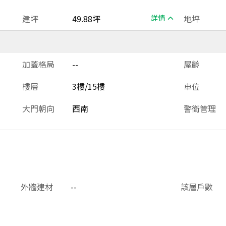
建坪
49.88坪
詳情
地坪
加蓋格局
--
屋齡
樓層
3樓/15樓
車位
大門朝向
西南
警衛管理
外牆建材
--
該層戶數