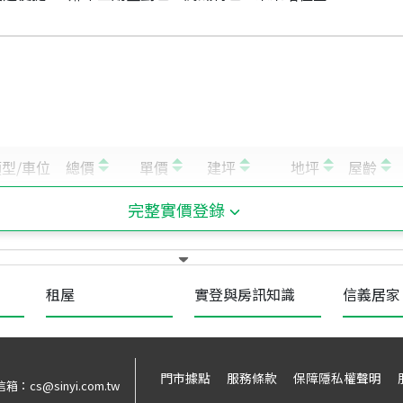
完整實價登錄
租屋
實登與房訊知識
信義居家
門市據點
服務條款
保障隱私權聲明
信箱：
cs@sinyi.com.tw