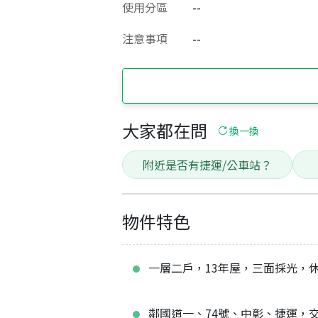
使用分區
--
注意事項
--
大家都在問
換一換
附近是否有捷運/公車站？
物件特色
一層二戶，13年屋，三面採光，
鄰國道一、74號、中彰、捷運，