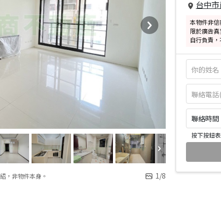
台中市
本物件非信
限於廣告真
自行負責，
聯絡時間：皆
按下按鈕表
1
/
8
紹，非物件本身。