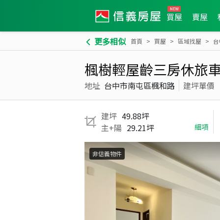
買屋
賣屋
更多相似
首頁
買屋
區域找屋
台
楓樹輕屋齡三房休旅
地址
台中市南屯區楓和路
建坪單價
建坪
49.88坪
主+陽
29.21坪
細項
非信義物件