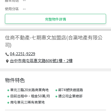
謄本用途
--
使用分區
--
完整物件詳情
住商不動產
-
七期惠文加盟店(合瀛地產有限公
司)
04-2251-9229
台中市南屯區惠文路606號1樓、2樓
物件特色
單元三臨20米路商業角地
鄰74號快速道路
目前出租中，租金50萬/月
適公司企業總部
南屯單元三稀有商業地