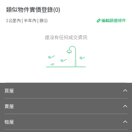
類似物件實價登錄
(
0
)
1公里內 | 半年內 | 辦公
編輯篩選條件
還沒有任何成交資訊
買屋
賣屋
租屋