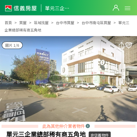
單元三企業總部稀有商五角地
單元三企業總部稀有商五角地
首頁
買屋
區域找屋
台中市買屋
台中市南屯區買屋
單元三
企業總部稀有商五角地
圖片 1/6
此為其他仲介業者物件
單元三企業總部稀有商五角地
非信義物件