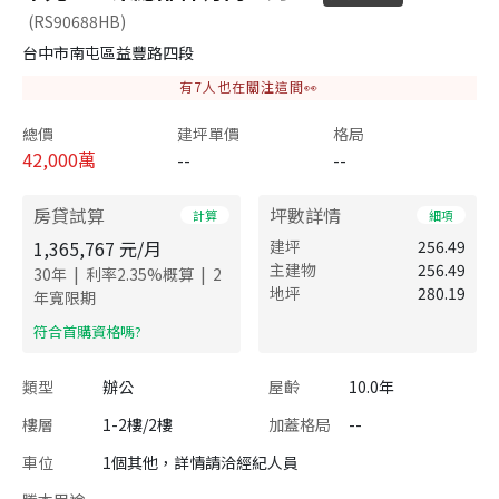
(RS90688HB)
台中市南屯區益豐路四段
有
7
人也在關注這間👀
總價
建坪單價
格局
42,000
萬
--
--
房貸試算
坪數詳情
計算
細項
1,365,767
元/月
建坪
256.49
主建物
256.49
|
|
30
年
利率
2.35
%概算
2
地坪
280.19
年寬限期
​符合首購資格嗎?
類型
辦公
屋齡
10.0年
樓層
1-2樓/2樓
加蓋格局
--
車位
1個其他，詳情請洽經紀人員