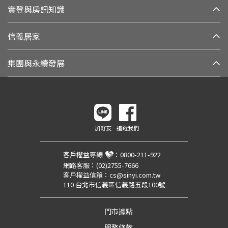
實登與房訊知識
信義居家
集團與永續發展
加好友
追蹤我們
客戶權益專線
：
0800-211-922
網路客服：
(02)2755-7666
客戶權益信箱：
cs@sinyi.com.tw
110 台北市信義區信義路五段100號
門市據點
服務條款