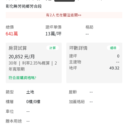
彰化縣芳苑鄉芳合段
有
2
人也在關注這間👀
總價
建坪單價
格局
641
萬
13萬/坪
--
房貸試算
坪數詳情
計算
細項
20,852
元/月
建坪
0
主建物
--
|
|
30
年
利率
2.35
%概算
2
地坪
49.32
年寬限期
​符合首購資格嗎?
類型
土地
屋齡
--
樓層
0樓/0樓
加蓋格局
--
車位
--
謄本用途
--