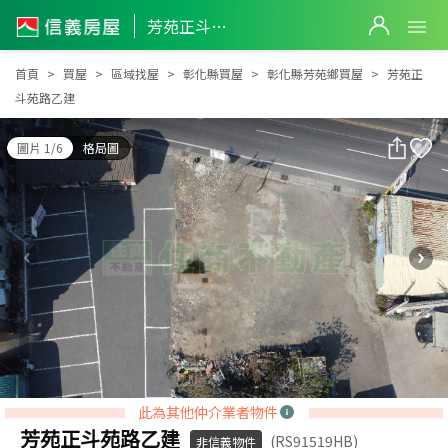
芳苑正斗苑路乙建
芳苑正斗苑路乙建
首頁
買屋
區域找屋
彰化縣買屋
彰化縣芳苑鄉買屋
芳苑正
斗苑路乙建
圖片 1/6
格局圖
此為其他仲介業者物件
芳苑正斗苑路乙建
(RS91519HB)
非信義物件