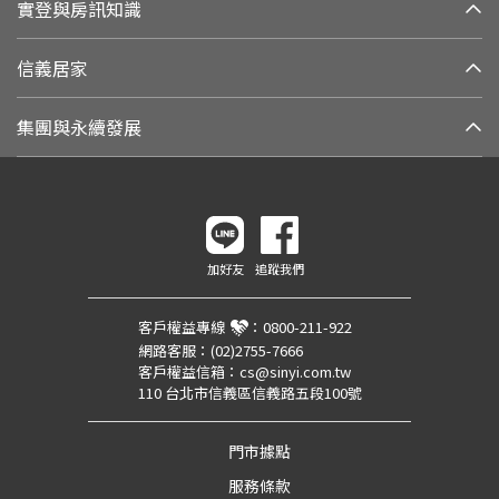
實登與房訊知識
信義居家
集團與永續發展
加好友
追蹤我們
客戶權益專線
：
0800-211-922
網路客服：
(02)2755-7666
客戶權益信箱：
cs@sinyi.com.tw
110 台北市信義區信義路五段100號
門市據點
服務條款