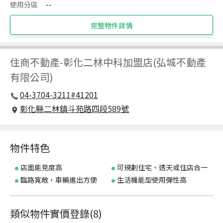
使用分區
--
完整物件詳情
住商不動產
-
彰化二林中科加盟店(弘城不動產
有限公司)
04-3704-3211#41201
彰化縣二林鎮斗苑路四段589號
物件特色
店面能見度高
可規劃住宅、透天或住店合一
臨路寬敞，車輛進出方便
生活機能型使用彈性高
類似物件實價登錄
(
8
)