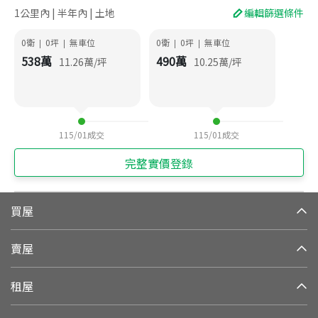
1公里內 | 半年內 | 土地
編輯篩選條件
0衛
0
坪
無車位
0衛
0
坪
無車位
|
|
|
|
538
萬
490
萬
11.26
萬/坪
10.25
萬/坪
115/01
成交
115/01
成交
完整實價登錄
買屋
賣屋
租屋