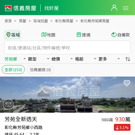
彰化縣芳苑鄉買房：房屋物件出售、房價分析
找好屋
首頁
買屋
區域找屋
彰化縣買屋
彰化縣芳苑鄉買屋
區域
地圖
捷運
自備款
芳苑鄉
類型
總價
格局
更多
全部
(153)
信義嚴選
(0)
930
芳苑全新透天
萬
980
萬
彰化縣芳苑鄉小西路
5.1
%
建坪
45.64
2.2年