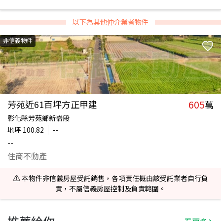
以下為其他仲介業者物件
非信義物件
605
芳苑近61百坪方正甲建
萬
彰化縣芳苑鄉新崙段
地坪
100.82
--
--
住商不動產
⚠️ 本物件非信義房屋受託銷售，各項責任概由該受託業者自行負
責，不屬信義房屋控制及負責範圍。