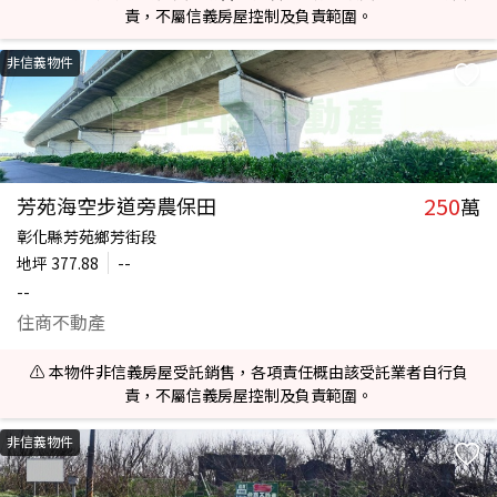
責，不屬信義房屋控制及負責範圍。
非信義物件
250
芳苑海空步道旁農保田
萬
彰化縣芳苑鄉芳街段
地坪
377.88
--
--
住商不動產
⚠️ 本物件非信義房屋受託銷售，各項責任概由該受託業者自行負
責，不屬信義房屋控制及負責範圍。
非信義物件