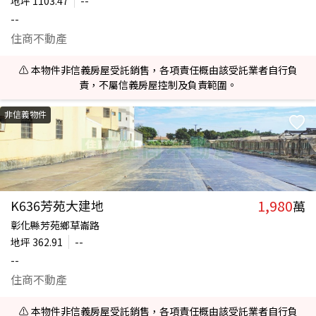
地坪
1103.47
--
--
住商不動產
⚠️ 本物件非信義房屋受託銷售，各項責任概由該受託業者自行負
責，不屬信義房屋控制及負責範圍。
非信義物件
1,980
K636芳苑大建地
萬
彰化縣芳苑鄉草崙路
地坪
362.91
--
--
住商不動產
⚠️ 本物件非信義房屋受託銷售，各項責任概由該受託業者自行負