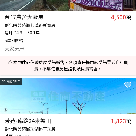
4,500
台17農舍大廠房
萬
彰化縣芳苑鄉芳漢路新寶段
建坪
74.3
30.1年
5房3廳2衛
大家房屋
⚠️ 本物件非信義房屋受託銷售，各項責任概由該受託業者自行負
責，不屬信義房屋控制及負責範圍。
非信義物件
1,823
芳苑-臨路24米美田
萬
彰化縣芳苑鄉功湖路王功段