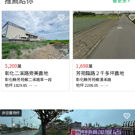
推薦給你
看更多
5,200
1,698
萬
萬
彰化二溪路旁美農地
芳苑臨路２千多坪農地
彰化縣芳苑鄉二溪路草一段
彰化縣芳苑鄉漢溪路
地坪
1829.85
--
--
地坪
2206.05
--
--
非信義物件