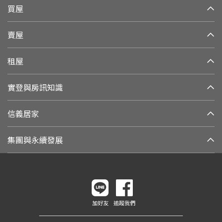
買屋
賣屋
租屋
實登與房訊知識
信義居家
集團與永續發展
加好友
追蹤我們