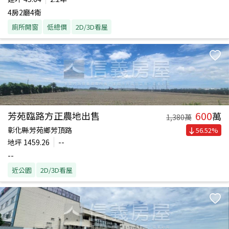
4房2廳4衛
廁所開窗
低總價
2D/3D看屋
600
芳苑臨路方正農地出售
萬
1,380
萬
彰化縣芳苑鄉芳頂路
56.52
%
地坪
1459.26
--
--
近公園
2D/3D看屋