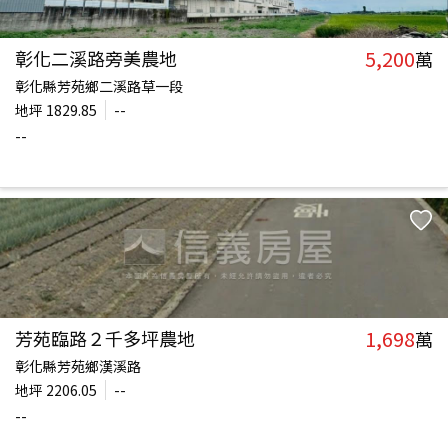
5,200
彰化二溪路旁美農地
萬
彰化縣芳苑鄉二溪路草一段
地坪
1829.85
--
--
1,698
芳苑臨路２千多坪農地
萬
彰化縣芳苑鄉漢溪路
地坪
2206.05
--
--