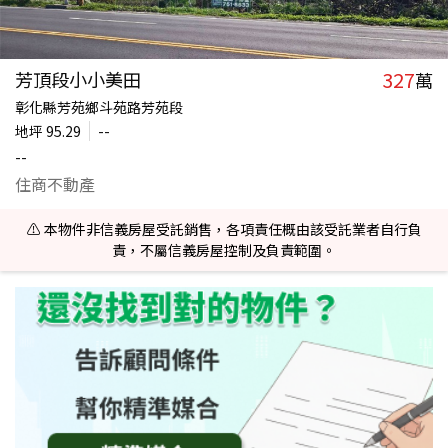
327
芳頂段小小美田
萬
彰化縣芳苑鄉斗苑路芳苑段
地坪
95.29
--
--
住商不動產
⚠️ 本物件非信義房屋受託銷售，各項責任概由該受託業者自行負
責，不屬信義房屋控制及負責範圍。