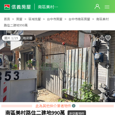
南區美村路住二建地990萬
南區美村路住二建地990萬
首頁
買屋
區域找屋
台中市買屋
台中市南區買屋
南區美村
路住二建地990萬
圖片 1/19
格局圖
此為其他仲介業者物件
南區美村路住二建地990萬
非信義物件