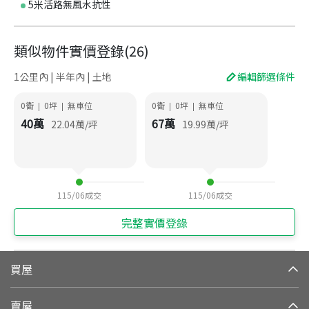
5米活路無風水抗性
類似物件實價登錄
(
26
)
1公里內 | 半年內 | 土地
編輯篩選條件
0衛
0
坪
無車位
0衛
0
坪
無車位
|
|
|
|
40
萬
67
萬
22.04
萬/坪
19.99
萬/坪
115/06
成交
115/06
成交
完整實價登錄
買屋
賣屋