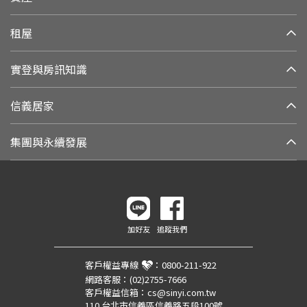
租屋
實登與房訊知識
信義居家
集團與永續發展
加好友
追蹤我們
客戶權益專線
：
0800-211-922
網路客服：
(02)2755-7666
客戶權益信箱：
cs@sinyi.com.tw
110 台北市信義區信義路五段100號