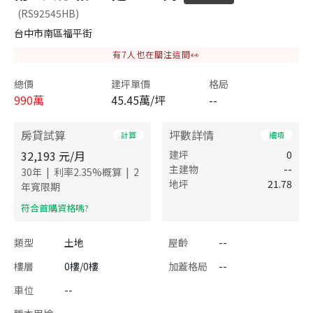
(RS92545HB)
台中市南區福平街
有
7
人也在關注這間👀
總價
建坪單價
格局
990
萬
45.45萬/坪
--
房貸試算
坪數詳情
計算
細項
32,193
元/月
建坪
0
主建物
--
|
|
30
年
利率
2.35
%概算
2
地坪
21.78
年寬限期
​符合首購資格嗎?
類型
土地
屋齡
--
樓層
0樓/0樓
加蓋格局
--
車位
--