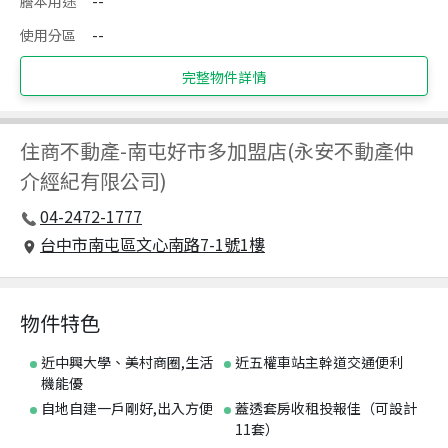
謄本用途
--
使用分區
--
完整物件詳情
住商不動產
-
南屯好市多加盟店(永安不動產仲
介經紀有限公司)
04-2472-1777
台中市南屯區文心南路7-1號1樓
物件特色
近中興大學、美村商圈,生活
近五權車站主幹道交通便利
機能優
自地自建一戶剛好,出入方便
蓋透套房收租投報佳（可設計
11套）