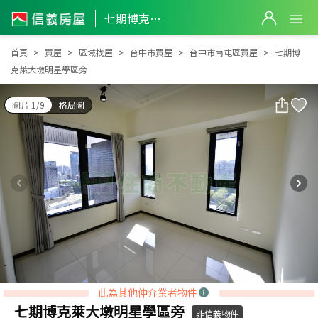
七期博克萊大墩明星學區旁
七期博克萊大墩明星學區旁
首頁
買屋
區域找屋
台中市買屋
台中市南屯區買屋
七期博
克萊大墩明星學區旁
圖片 1/9
格局圖
此為其他仲介業者物件
七期博克萊大墩明星學區旁
非信義物件