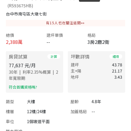
(RS93675HB)
台中市南屯區大墩七街
有
15
人也在關注這間👀
總價
建坪單價
格局
2,388
萬
--
3房2廳2衛
房貸試算
坪數詳情
計算
細項
77,637
元/月
建坪
43.78
主+陽
21.17
|
|
30
年
利率
2.35
%概算
2
地坪
3.43
年寬限期
​符合首購資格嗎?
類型
大樓
屋齡
4.8年
樓層
12樓/24樓
加蓋格局
--
車位
1個坡道平面