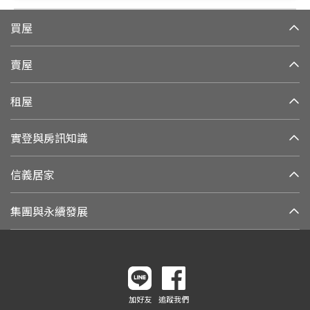
買屋
賣屋
租屋
實登與房訊知識
信義居家
集團與永續發展
加好友
追蹤我們