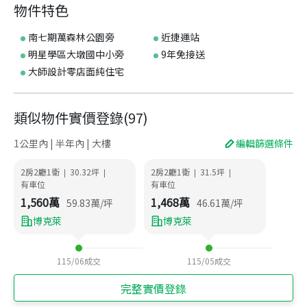
物件特色
南七期萬森林公園旁
近捷運站
明星學區大墩國中小旁
9年免接送
大師設計零店面純住宅
類似物件實價登錄
(
97
)
1公里內 | 半年內 | 大樓
編輯篩選條件
2房2廳1衛
30.32
坪
2房2廳1衛
31.5
坪
|
|
|
|
有車位
有車位
1,560
萬
1,468
萬
59.83
萬/坪
46.61
萬/坪
博克萊
博克萊
115/06
成交
115/05
成交
完整實價登錄