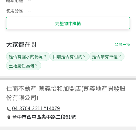
謄本用途
--
使用分區
--
完整物件詳情
大家都在問
換一換
是否有漏水的情況？
目前是否有租約？
是否帶有車位？
土地屬性為何？
住商不動產
-
慕義怡和加盟店(慕義地產開發股
份有限公司)
04-3704-3211#14079
台中市西屯區惠中路二段61號