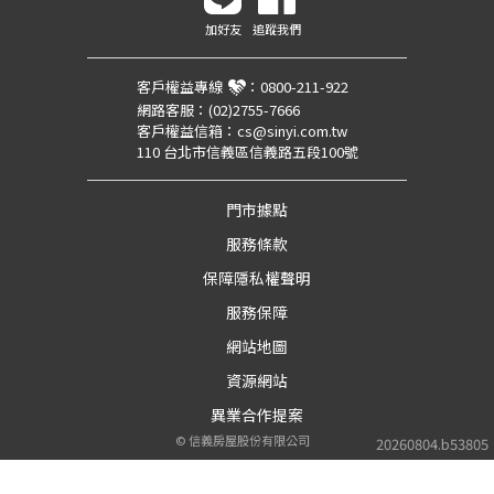
加好友
追蹤我們
客戶權益專線
：
0800-211-922
網路客服：
(02)2755-7666
客戶權益信箱：
cs@sinyi.com.tw
110 台北市信義區信義路五段100號
門市據點
服務條款
保障隱私權聲明
服務保障
網站地圖
資源網站
異業合作提案
©
信義房屋股份有限公司
20260804.b53805