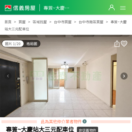
專簽~大慶站大三元配車位
專簽~大慶站大三元配車位
首頁
買屋
區域找屋
台中市買屋
台中市南區買屋
專簽~大慶
站大三元配車位
圖片 1/20
格局圖
此為其他仲介業者物件
專簽~大慶站大三元配車位
非信義物件