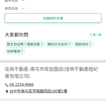
謄本用途
--
使用分區
--
完整物件詳情
大家都在問
換一換
屋主自住嗎？還是空屋？
朝向方位為何？
格局為何？
有無電梯？
住商不動產
-
南屯市政加盟店(佳侑不動產經紀
業有限公司)
04-2254-6666
台中市南屯區河南路四段180號1樓