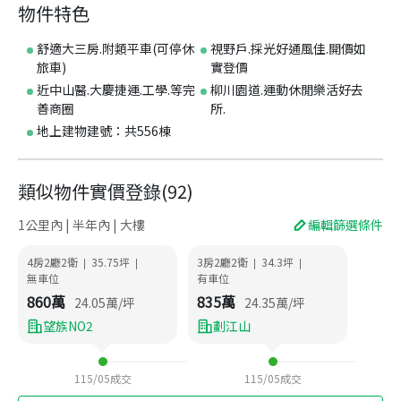
物件特色
舒適大三房.附類平車(可停休
視野戶.採光好通風佳.開價如
旅車)
實登價
近中山醫.大慶捷運.工學.等完
柳川園道.運動休閒樂活好去
善商圈
所.
地上建物建號：共556棟
類似物件實價登錄
(
92
)
1公里內 | 半年內 | 大樓
編輯篩選條件
4房2廳2衛
35.75
坪
3房2廳2衛
34.3
坪
|
|
|
|
無車位
有車位
860
萬
835
萬
24.05
萬/坪
24.35
萬/坪
望族NO2
劃江山
115/05
成交
115/05
成交