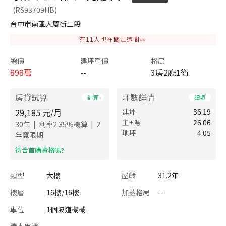
(RS93709HB)
台中市南區大慶街二段
有
11
人也在關注這間👀
總價
建坪單價
格局
898
萬
--
3房2廳1衛
房貸試算
坪數詳情
計算
細項
29,185
元/月
建坪
36.19
主+陽
26.06
|
|
30
年
利率
2.35
%概算
2
地坪
4.05
年寬限期
​符合首購資格嗎?
類型
大樓
屋齡
31.2年
樓層
16樓/16樓
加蓋格局
--
車位
1個坡道機械