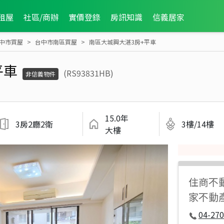
租屋
社區/商辦
實價登錄
房訊知識
信義居家
中市買屋
台中市南區買屋
南區大城興大湛3房+平車
平車
(RS93831HB)
非信義物件
15.0年
3房2廳2衛
3樓/14樓
大樓
住商不
家不動
04-270