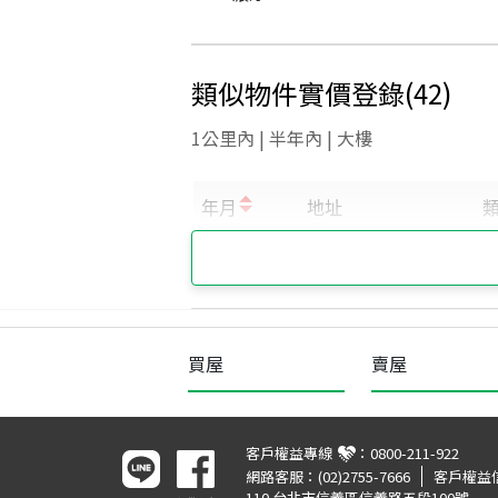
類似物件實價登錄
(
42
)
1公里內 | 半年內 | 大樓
買屋
賣屋
客戶權益專線
：
0800-211-922
網路客服：
(02)2755-7666
客戶權益
110 台北市信義區信義路五段100號