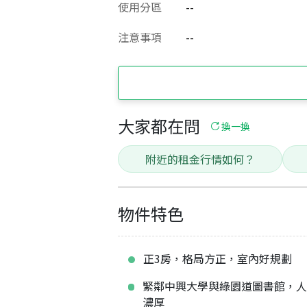
使用分區
--
注意事項
--
大家都在問
換一換
附近的租金行情如何？
物件特色
正3房，格局方正，室內好規劃
緊鄰中興大學與綠園道圖書館，
濃厚