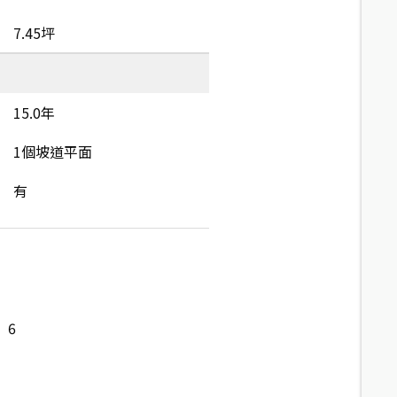
7.45坪
15.0年
1個坡道平面
有
6