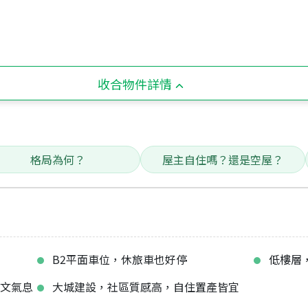
收合物件詳情
格局為何？
屋主自住嗎？還是空屋？
B2平面車位，休旅車也好停
低樓層
人文氣息
大城建設，社區質感高，自住置產皆宜