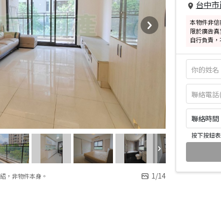
台中市
本物件非信
限於廣告真
自行負責，
聯絡時間：皆
按下按鈕表
1
/
14
紹，非物件本身。