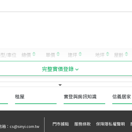
完整實價登錄
租屋
實登與房訊知識
信義居家
門市據點
服務條款
保障隱私權聲明
信箱：
cs@sinyi.com.tw