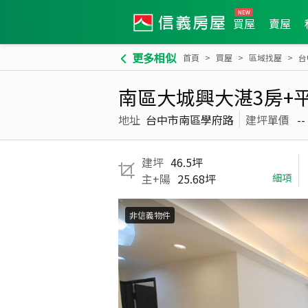
買屋
賣屋
更多相似
首頁
買屋
區域找屋
台
南區大城興大湛3房+
地址
台中市南區學府路
建坪單價
--
建坪
46.5坪
主+陽
25.68坪
細項
非信義物件