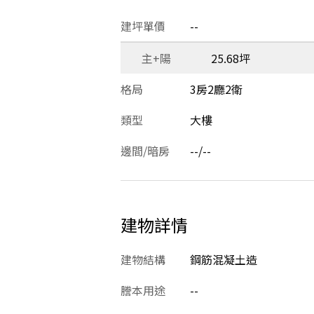
建坪單價
--
主+陽
25.68坪
格局
3房2廳2衛
類型
大樓
邊間/暗房
--/--
建物詳情
建物結構
鋼筋混凝土造
謄本用途
--