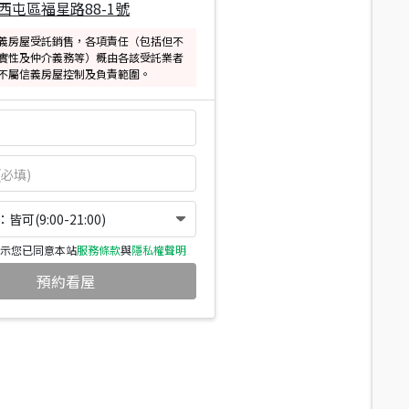
西屯區福星路88-1號
義房屋受託銷售，各項責任（包括但不
實性及仲介義務等）概由各該受託業者
不屬信義房屋控制及負責範圍。
可(9:00-21:00)
示您已同意本站
服務條款
與
隱私權聲明
預約看屋