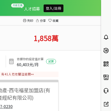
南區大城興大湛3房+平車
人才招募
登入/註冊
列印
分享
收藏
1,858
萬
依據你的設定值計算
試算
60,403
元/月
有
41
人也在關注這間👀
動產
-
西屯福星加盟店(有
產經紀有限公司)
7-0230