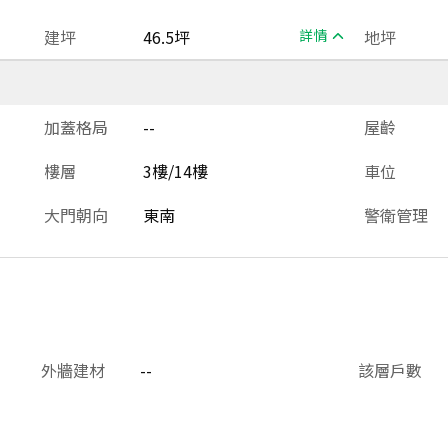
建坪
46.5坪
詳情
地坪
加蓋格局
--
屋齡
樓層
3樓/14樓
車位
大門朝向
東南
警衛管理
外牆建材
--
該層戶數