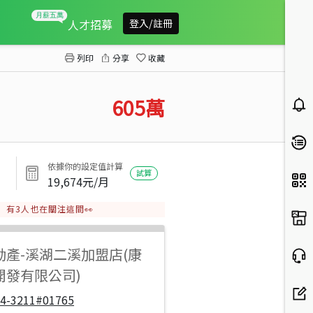
芳苑近61百坪方正甲建
人才招募
登入/註冊
列印
分享
收藏
605
萬
依據你的設定值計算
試算
19,674
元/月
有
3
人也在關注這間👀
動產
-
溪湖二溪加盟店(康
開發有限公司)
04-3211#01765