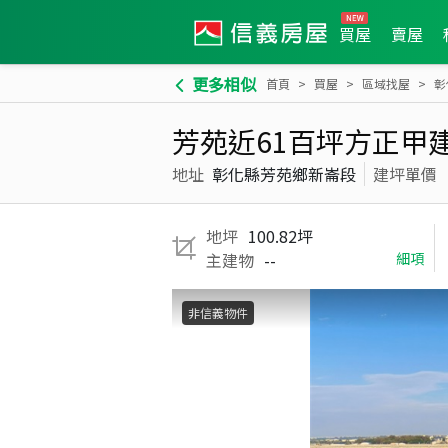
買屋
賣屋
更多相似
首頁
買屋
區域找屋
彰
芳苑近61百坪方正甲
地址
彰化縣芳苑鄉新崙段
建坪單價
地坪
100.82坪
主建物
--
細項
非信義物件