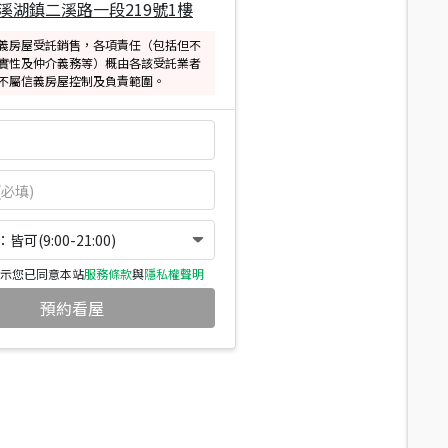
溪湖鎮二溪路一段219號1樓
義房屋受託銷售，各項責任（包括但不
實性及仲介義務等）概由各該受託業者
不屬信義房屋控制及負責範圍。
可(9:00-21:00)
示您已同意本站
服務條款
與
隱私權聲明
預約看屋