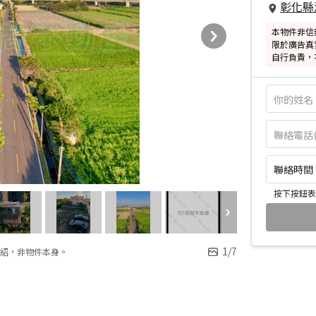
彰化縣
本物件非信
限於廣告真
自行負責，
聯絡時間：皆
按下按鈕表
1
/
7
紹，非物件本身。