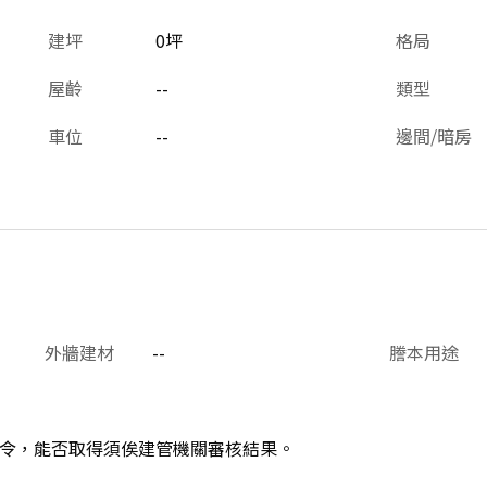
建坪
0坪
格局
屋齡
--
類型
車位
--
邊間/暗房
外牆建材
--
謄本用途
令，能否取得須俟建管機關審核結果。