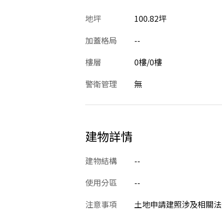
地坪
100.82坪
加蓋格局
--
樓層
0樓/0樓
警衛管理
無
建物詳情
建物結構
--
使用分區
--
注意事項
土地申請建照涉及相關法