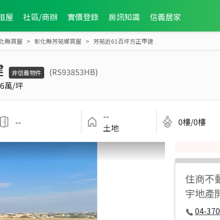
租屋
社區/商辦
實價登錄
房訊知識
信義居家
化縣買屋
彰化縣芳苑鄉買屋
芳苑近61百坪方正甲建
建
(RS93853HB)
非信義物件
6萬/坪
--
--
0樓/0樓
土地
住商不
宇地產
04-37