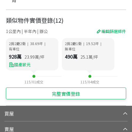
用
類似物件實價登錄
(
12
)
1公里內 | 半年內 | 辦公
編輯篩選條件
2房2廳2衛
38.69
坪
2房2廳1衛
19.52
坪
|
|
|
|
有車位
無車位
928
萬
490
萬
23.99
萬/坪
25.1
萬/坪
國產狀元
115/01
成交
115/04
成交
完整實價登錄
買屋
賣屋