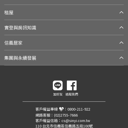
租屋
實登與房訊知識
信義居家
集團與永續發展
加好友
追蹤我們
客戶權益專線
：
0800-211-922
網路客服：
(02)2755-7666
客戶權益信箱：
cs@sinyi.com.tw
110 台北市信義區信義路五段100號