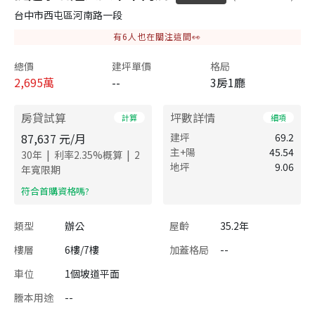
台中市西屯區河南路一段
有
6
人也在關注這間👀
總價
建坪單價
格局
2,695
萬
--
3房1廳
房貸試算
坪數詳情
計算
細項
87,637
元/月
建坪
69.2
主+陽
45.54
|
|
30
年
利率
2.35
%概算
2
地坪
9.06
年寬限期
​符合首購資格嗎?
類型
辦公
屋齡
35.2年
樓層
6樓/7樓
加蓋格局
--
車位
1個坡道平面
謄本用途
--