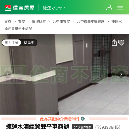
捷運水湳經貿雙平車商辦
捷運水湳經貿雙平車商辦
首頁
買屋
區域找屋
台中市買屋
台中市西屯區買屋
捷運水
湳經貿雙平車商辦
圖片 1/6
格局圖
此為其他仲介業者物件
捷運水湳經貿雙平車商辦
(RS93936HB)
非信義物件