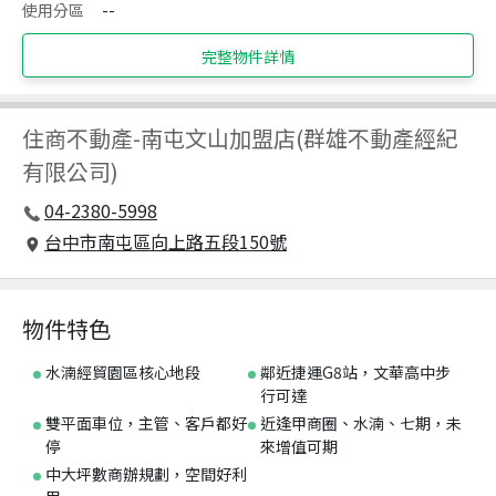
使用分區
--
完整物件詳情
住商不動產
-
南屯文山加盟店(群雄不動產經紀
有限公司)
04-2380-5998
台中市南屯區向上路五段150號
物件特色
水湳經貿園區核心地段
鄰近捷運G8站，文華高中步
行可達
雙平面車位，主管、客戶都好
近逢甲商圈、水湳、七期，未
停
來增值可期
中大坪數商辦規劃，空間好利