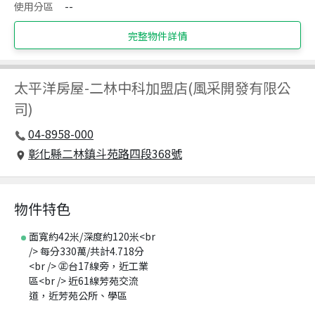
使用分區
--
完整物件詳情
太平洋房屋
-
二林中科加盟店(風采開發有限公
司)
04-8958-000
彰化縣二林鎮斗苑路四段368號
物件特色
面寬約42米/深度約120米<br
/> 每分330萬/共計4.718分
<br /> ㊣台17線旁，近工業
區<br /> 近61線芳苑交流
道，近芳苑公所、學區