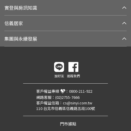
實登與房訊知識
信義居家
集團與永續發展
加好友
追蹤我們
客戶權益專線
：
0800-211-922
網路客服：
(02)2755-7666
客戶權益信箱：
cs@sinyi.com.tw
110 台北市信義區信義路五段100號
門市據點