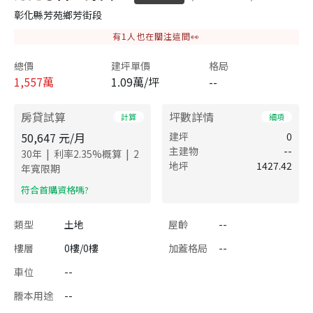
彰化縣芳苑鄉芳街段
有
1
人也在關注這間👀
總價
建坪單價
格局
1,557
萬
1.09萬/坪
--
房貸試算
坪數詳情
計算
細項
50,647
元/月
建坪
0
主建物
--
|
|
30
年
利率
2.35
%概算
2
地坪
1427.42
年寬限期
​符合首購資格嗎?
類型
土地
屋齡
--
樓層
0樓/0樓
加蓋格局
--
車位
--
謄本用途
--