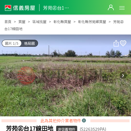
芳苑㊣台17線田地
芳苑㊣台17線田地
首頁
買屋
區域找屋
彰化縣買屋
彰化縣芳苑鄉買屋
芳苑㊣
台17線田地
圖片 1/5
格局圖
此為其他仲介業者物件
芳苑㊣台17線田地
(S2263529PA)
非信義物件