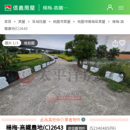
楊梅-高鐵農地(C)2643
楊梅-高鐵農地(C)2643
首頁
買屋
區域找屋
桃園市買屋
桃園市楊梅區買屋
楊梅-高
鐵農地(C)2643
圖片 1/3
格局圖
此為其他仲介業者物件
楊梅-高鐵農地(C)2643
(S2340485PA)
非信義物件