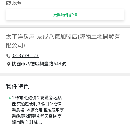
使用分區
--
完整物件詳情
太平洋房屋
-
友成八德加盟店(驊騰土地開發有
限公司)
03-3779-177
桃園市八德區興豐路548號
物件特色
1.稀有 低總價 2.高鐵旁 地點
佳 交通超便利 3.假日休閒快
樂農場~水源充足 種植蔬果享
樂趣農牧園藝 4.鄰民富路 高
鐵南路 台31線.....