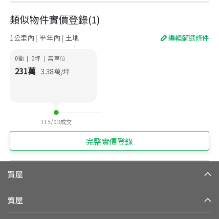
類似物件實價登錄
(
1
)
1公里內 | 半年內 | 土地
編輯篩選條件
0衛
0
坪
無車位
|
|
231
萬
3.38
萬/坪
115/03
成交
完整實價登錄
買屋
賣屋