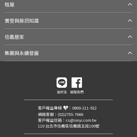
租屋
實登與房訊知識
信義居家
集團與永續發展
加好友
追蹤我們
客戶權益專線
：
0800-211-922
網路客服：
(02)2755-7666
客戶權益信箱：
cs@sinyi.com.tw
110 台北市信義區信義路五段100號