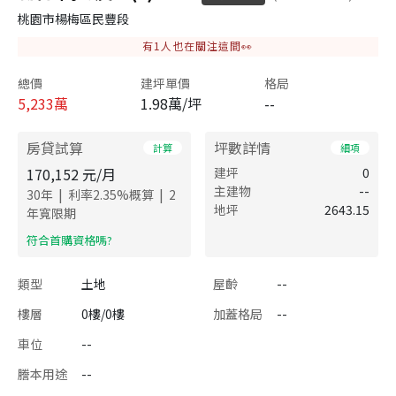
桃園市楊梅區民豐段
有
1
人也在關注這間👀
總價
建坪單價
格局
5,233
萬
1.98萬/坪
--
房貸試算
坪數詳情
計算
細項
170,152
元/月
建坪
0
主建物
--
|
|
30
年
利率
2.35
%概算
2
地坪
2643.15
年寬限期
​符合首購資格嗎?
類型
土地
屋齡
--
樓層
0樓/0樓
加蓋格局
--
車位
--
謄本用途
--