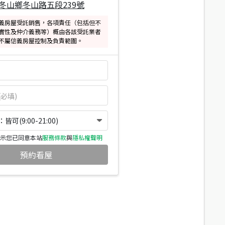
冬山鄉冬山路五段239號
義房屋受託銷售，各項責任（包括但不
實性及仲介義務等）概由各該受託業者
不屬信義房屋控制及負責範圍。
可(9:00-21:00)
示您已同意本站
服務條款
與
隱私權聲明
預約看屋