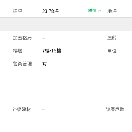
建坪
23.78坪
詳情
地坪
加蓋格局
--
屋齡
樓層
7樓/15樓
車位
警衛管理
有
外牆建材
--
該層戶數