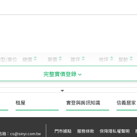
完整實價登錄
租屋
實登與房訊知識
信義居家
門市據點
服務條款
保障隱私權聲明
信箱：
cs@sinyi.com.tw