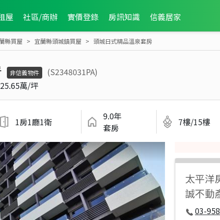
租屋
社區/商辦
實價登錄
房訊知識
信義居家
蘭縣買屋
宜蘭縣頭城鎮買屋
頭城日式精品溫泉套房
房
(S2348031PA)
非信義物件
25.65萬/坪
9.0年
1房1廳1衛
7樓/15樓
套房
太平洋
誠不動
03-958