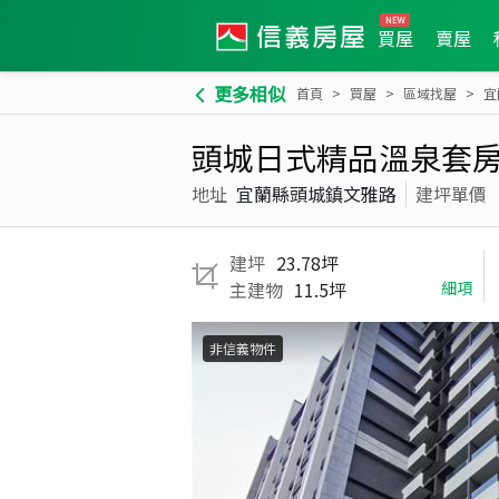
買屋
賣屋
更多相似
首頁
買屋
區域找屋
宜
頭城日式精品溫泉套
地址
宜蘭縣頭城鎮文雅路
建坪單價
建坪
23.78坪
主建物
11.5坪
細項
非信義物件