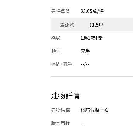
建坪單價
25.65萬/坪
主建物
11.5坪
格局
1房1廳1衛
類型
套房
邊間/暗房
--/--
建物詳情
建物結構
鋼筋混凝土造
謄本用途
--