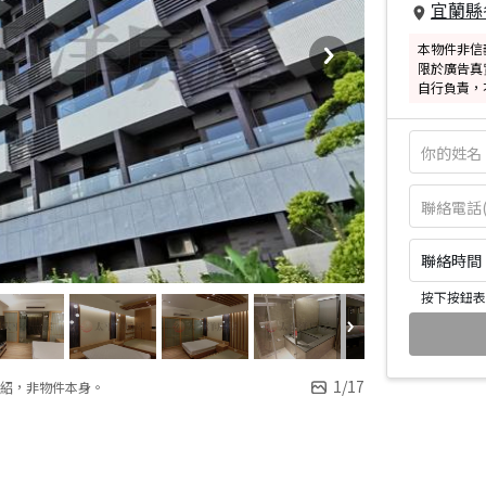
宜蘭縣
本物件非信
限於廣告真
自行負責，
聯絡時間：皆
按下按鈕表
1
/
17
紹，非物件本身。