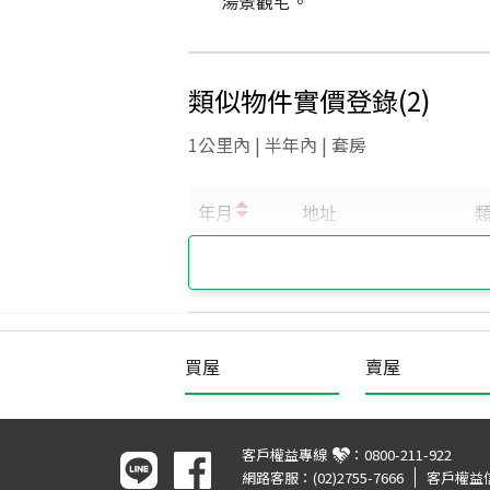
湯景觀宅。
類似物件實價登錄
(
2
)
1公里內 | 半年內 | 套房
買屋
賣屋
客戶權益專線
：
0800-211-922
網路客服：
(02)2755-7666
客戶權益