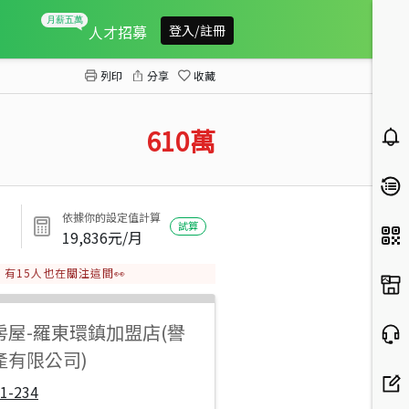
頭城日式精品溫泉套房
人才招募
登入/註冊
列印
分享
收藏
610
萬
依據你的設定值計算
試算
19,836
元/月
有
15
人也在關注這間👀
房屋
-
羅東環鎮加盟店(譽
產有限公司)
1-234