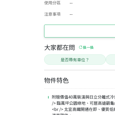
使用分區
--
注意事項
--
大家都在問
換一換
是否帶有車位？
物件特色
附贈價值40萬裝潢與日立分離式冷氣
/> 臨萬坪公園綠地、可居高遠觀
<br /> 北宜高鐵開通在即、優質