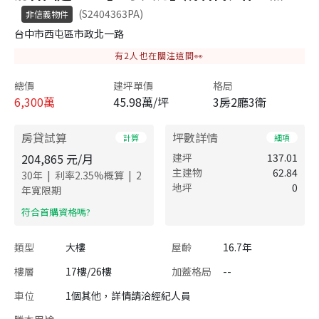
(S2404363PA)
非信義物件
台中市西屯區市政北一路
有
2
人也在關注這間👀
總價
建坪單價
格局
6,300
萬
45.98萬/坪
3房2廳3衛
房貸試算
坪數詳情
計算
細項
204,865
元/月
建坪
137.01
主建物
62.84
|
|
30
年
利率
2.35
%概算
2
地坪
0
年寬限期
​符合首購資格嗎?
類型
大樓
屋齡
16.7年
樓層
17樓/26樓
加蓋格局
--
車位
1個其他，詳情請洽經紀人員