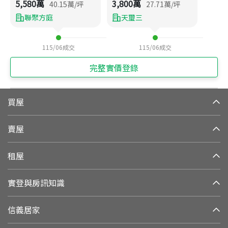
5,580
萬
3,800
萬
40.15
萬/坪
27.71
萬/坪
聯聚方庭
天璽三
115/06
成交
115/06
成交
完整實價登錄
買屋
賣屋
租屋
實登與房訊知識
信義居家