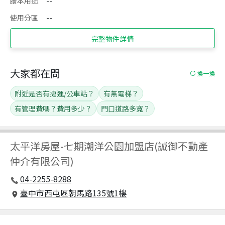
謄本用途
--
使用分區
--
完整物件詳情
大家都在問
換一換
附近是否有捷運/公車站？
有無電梯？
有管理費嗎？費用多少？
門口道路多寬？
太平洋房屋
-
七期潮洋公園加盟店(誠御不動產
仲介有限公司)
04-2255-8288
臺中市西屯區朝馬路135號1樓