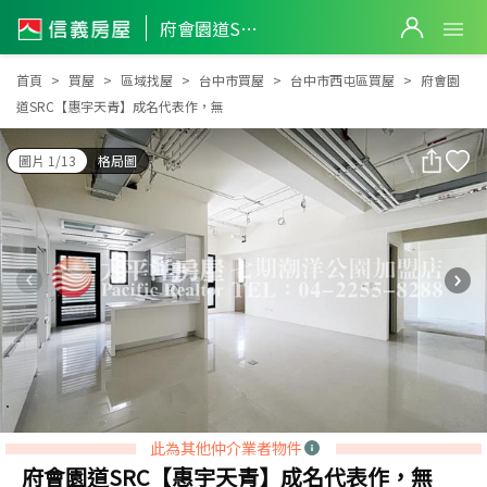
府會園道SRC【惠宇天青】成名代表作，無
府會園道SRC【惠宇天青】成名代表作，無
首頁
買屋
區域找屋
台中市買屋
台中市西屯區買屋
府會園
道SRC【惠宇天青】成名代表作，無
圖片 1/13
格局圖
此為其他仲介業者物件
府會園道SRC【惠宇天青】成名代表作，無