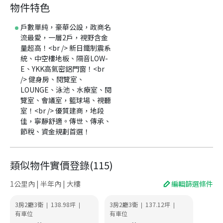
物件特色
戶數單純，豪華公設，政商名
流最愛，一層2戶，視野含金
量超高！<br /> 新日鐵制震系
統、中空樓地板、隔音LOW-
E、YKK高氣密鋁門窗！<br
/> 健身房、閱覽室、
LOUNGE、泳池、水療室、閱
覽室、會議室，籃球場、視聽
室！<br /> 優質建商，地段
佳，寧靜舒適。傳世、傳承、
節稅、資金規劃首選！
類似物件實價登錄
(
115
)
1公里內 | 半年內 | 大樓
編輯篩選條件
3房2廳3衛
138.98
坪
3房2廳3衛
137.12
坪
|
|
|
|
有車位
有車位