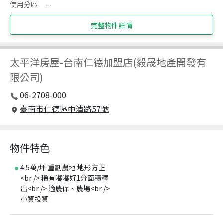
使用分區
--
完整物件詳情
太平洋房屋
-
台南仁德加盟店(毅晟地產開發有
限公司)
06-2708-000
臺南市仁德區中清路57號
物件特色
4.5萬/坪 重劃農地 地形方正
<br /> 稀有嘟嘟好1分面積釋
出<br /> 適農保、農場<br />
小資投資