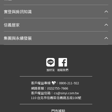
實登與房訊知識
信義居家
集團與永續發展
加好友
追蹤我們
客戶權益專線
：
0800-211-922
網路客服：
(02)2755-7666
客戶權益信箱：
cs@sinyi.com.tw
110 台北市信義區信義路五段100號
門市據點