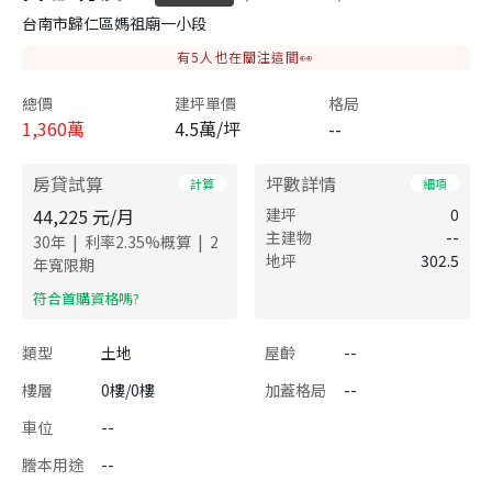
台南市歸仁區媽祖廟一小段
有
5
人也在關注這間👀
總價
建坪單價
格局
1,360
萬
4.5萬/坪
--
房貸試算
坪數詳情
計算
細項
44,225
元/月
建坪
0
主建物
--
|
|
30
年
利率
2.35
%概算
2
地坪
302.5
年寬限期
​符合首購資格嗎?
類型
土地
屋齡
--
樓層
0樓/0樓
加蓋格局
--
車位
--
謄本用途
--