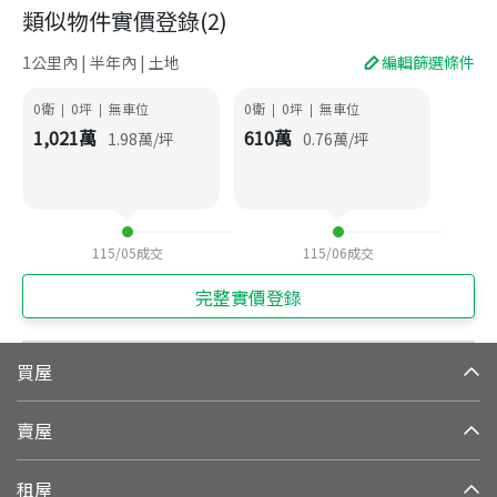
類似物件實價登錄
(
2
)
1公里內 | 半年內 | 土地
編輯篩選條件
0衛
0
坪
無車位
0衛
0
坪
無車位
|
|
|
|
1,021
萬
610
萬
1.98
萬/坪
0.76
萬/坪
115/05
成交
115/06
成交
完整實價登錄
買屋
賣屋
租屋