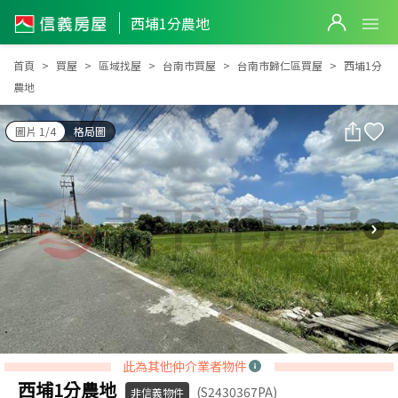
西埔1分農地
西埔1分農地
首頁
買屋
區域找屋
台南市買屋
台南市歸仁區買屋
西埔1分
農地
圖片 1/4
格局圖
此為其他仲介業者物件
西埔1分農地
(S2430367PA)
非信義物件