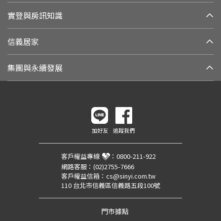
實登與房訊知識
信義居家
集團與永續發展
加好友
追蹤我們
客戶權益專線
：
0800-211-922
網路客服：
(02)2755-7666
客戶權益信箱：
cs@sinyi.com.tw
110 台北市信義區信義路五段100號
門市據點