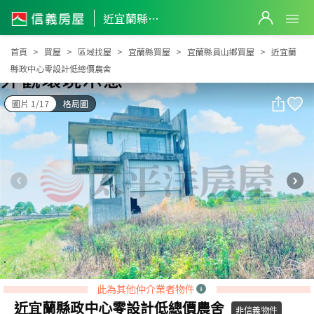
近宜蘭縣政中心零設計低總價農舍
近宜蘭縣政中心零設計低總價農舍
首頁
買屋
區域找屋
宜蘭縣買屋
宜蘭縣員山鄉買屋
近宜蘭
縣政中心零設計低總價農舍
圖片 1/17
格局圖
此為其他仲介業者物件
近宜蘭縣政中心零設計低總價農舍
非信義物件