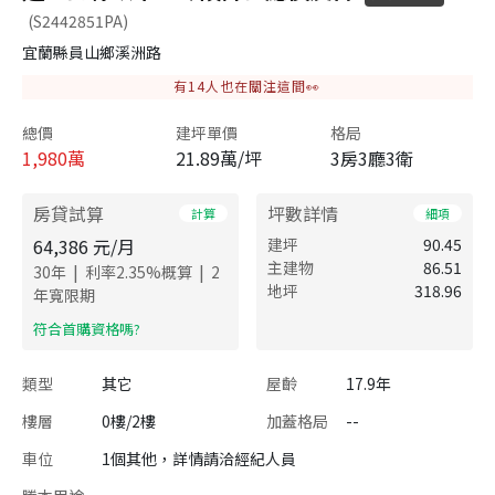
(S2442851PA)
宜蘭縣員山鄉溪洲路
有
14
人也在關注這間👀
總價
建坪單價
格局
1,980
萬
21.89萬/坪
3房3廳3衛
房貸試算
坪數詳情
計算
細項
64,386
元/月
建坪
90.45
主建物
86.51
|
|
30
年
利率
2.35
%概算
2
地坪
318.96
年寬限期
​符合首購資格嗎?
類型
其它
屋齡
17.9年
樓層
0樓/2樓
加蓋格局
--
車位
1個其他，詳情請洽經紀人員