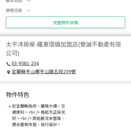
謄本用途
--
使用分區
--
完整物件詳情
太平洋房屋
-
羅東環鎮加盟店(譽誠不動產有限
公司)
03-9581-234
宜蘭縣冬山鄉冬山路五段239號
物件特色
近宜蘭縣政府、蘭陽大橋、交
通便利。<br /> 格局方正採光
好。<br /> 原始屋況未整理、
適合重新改造、自行設計。