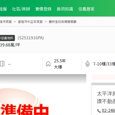
租屋
社區/商辦
實價登錄
房訊知識
信義居家
隆市買屋
基隆市中正區買屋
麗榮皇冠高樓層餐廳
(S2531916PA)
非信義物件
39.68萬/坪
25.5年
--
7-10樓/33
大樓
太平洋
讚不動
02-246