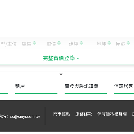
完整實價登錄
租屋
實登與房訊知識
信義居家
門市據點
服務條款
保障隱私權聲明
信箱：
cs@sinyi.com.tw