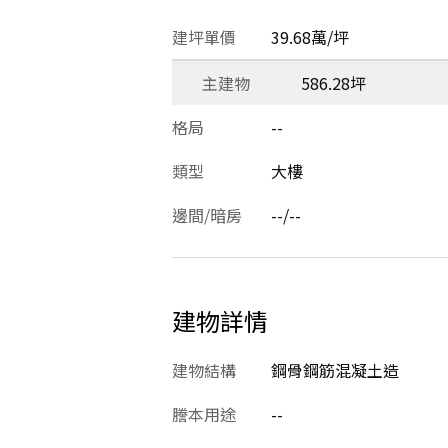
建坪單價
39.68萬/坪
主建物
586.28坪
格局
--
類型
大樓
邊間/暗房
--/--
建物詳情
建物結構
鋼骨鋼筋混凝土造
謄本用途
--