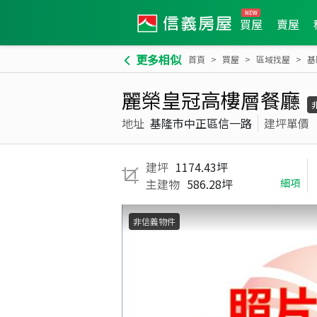
買屋
賣屋
更多相似
首頁
買屋
區域找屋
基
麗榮皇冠高樓層餐廳
地址
基隆市中正區信一路
建坪單價
建坪
1174.43坪
主建物
586.28坪
細項
非信義物件