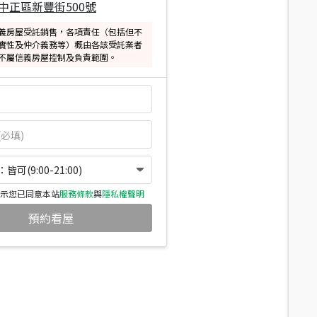
中正區新豐街500號
義房屋受託銷售，各項責任（包括但不
實性及仲介義務等）概由各該受託業者
不屬信義房屋控制及負責範圍。
可(9:00-21:00)
示您已同意本站
服務條款
與
隱私權聲明
預約看屋