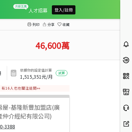
麗榮皇冠高樓層餐廳
人才招募
登入/註冊
列印
分享
收藏
46,600
萬
依據你的設定值計算
樓
試算
1,515,351
元/月
有
16
人也在關注這間👀
房屋
-
基隆新豐加盟店(廣
產仲介經紀有限公司)
0-3388