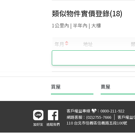
類似物件實價登錄
(
18
)
1公里內 | 半年內 | 大樓
買屋
賣屋
客戶權益專線
：
0800-211-922
網路客服：
(02)2755-7666
客戶權益
110 台北市信義區信義路五段100號
加好友
追蹤我們