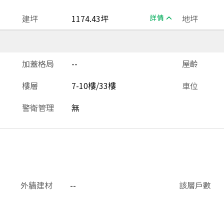
建坪
1174.43坪
詳情
地坪
加蓋格局
--
屋齡
樓層
7-10樓/33樓
車位
警衛管理
無
外牆建材
--
該層戶數