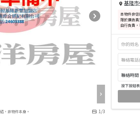
基隆市
本物件非信
限於廣告真
自行負責，
聯絡時間：皆
按下按鈕表
1
/
3
紹，非物件本身。