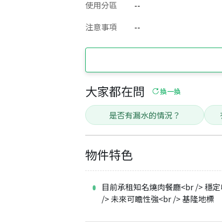
使用分區
--
注意事項
--
大家都在問
換一換
是否有漏水的情況？
物件特色
目前承租知名燒肉餐廳<br /> 穩定
/> 未來可瞻性強<br /> 基隆地標