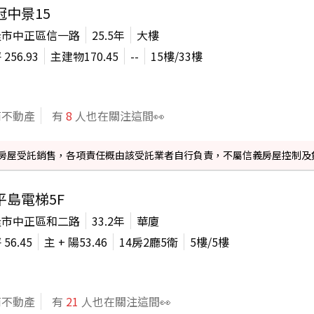
冠中景15
隆市中正區信一路
25.5年
大樓
坪
256.93
主建物
170.45
--
15
樓/
33
樓
商不動產
有
8
人也在關注這間👀
信義房屋受託銷售，各項責任概由該受託業者自行負責，不屬信義房屋控制及
平島電梯5F
隆市中正區和二路
33.2年
華廈
坪
56.45
主 + 陽
53.46
14房2廳5衛
5
樓/
5
樓
商不動產
有
21
人也在關注這間👀