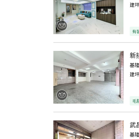
建
有
新
基
建
毛
武
基