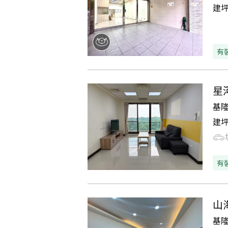
建
有
星
基
建
有
山
基