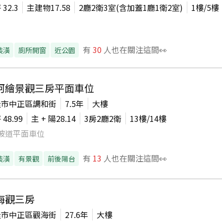
坪
32.3
主建物
17.58
2廳2衛3室(含加蓋1廳1衛2室)
1
樓/
5
樓
有
30
人也在關注這間👀
裝潢
廁所開窗
近公園
河繪景觀三房平面車位
隆市中正區調和街
7.5年
大樓
坪
48.99
主 + 陽
28.14
3房2廳2衛
13
樓/
14
樓
坡道平面車位
有
13
人也在關注這間👀
裝潢
有景觀
前後陽台
海觀三房
隆市中正區觀海街
27.6年
大樓