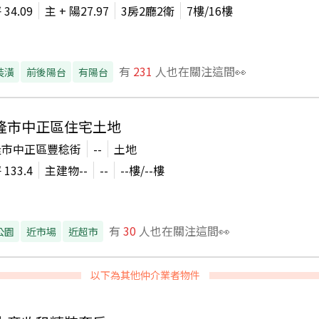
坪
34.09
主 + 陽
27.97
3房2廳2衛
7
樓/
16
樓
有
231
人也在關注這間👀
裝潢
前後陽台
有陽台
隆市中正區住宅土地
隆市中正區豐稔街
--
土地
坪
133.4
主建物
--
--
--
樓/
--
樓
有
30
人也在關注這間👀
公園
近市場
近超市
以下為其他仲介業者物件