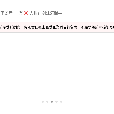
商不動產
有
30
人也在關注這間👀
信義房屋受託銷售，各項責任概由該受託業者自行負責，不屬信義房屋控制及