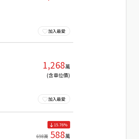
加入最愛
1,268
萬
(含車位價)
加入最愛
15.76
%
588
萬
698
萬