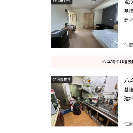
海
非信義物件
基
建
住
⚠️ 本物件非
八
非信義物件
基
建
住