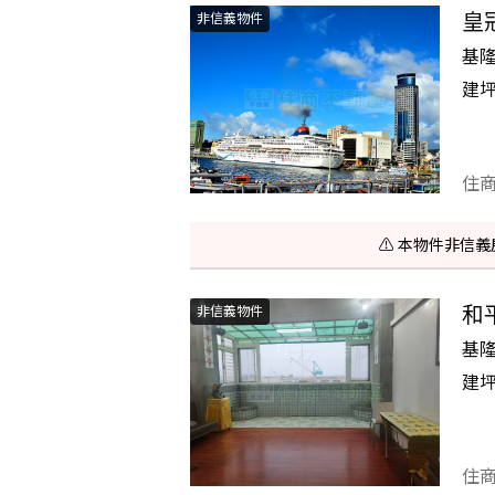
皇
非信義物件
基
建
住
⚠️ 本物件非
和
非信義物件
基
建
住