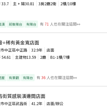
坪
33.7
主 + 陽
30.81
3房2廳2衛
2
樓/
10
樓
有
71
人也在關注這間👀
裝潢
前後陽台
有陽台
接⭐稀有黃金寬店面
隆市中正區中正路
32.9年
店面
坪
54.61
主建物
13.59
2廳
B1-1
樓/
7
樓
有
36
人也在關注這間👀
胚屋
有景觀
有陽台
昌街質感裝潢邊間店面
隆市中正區武昌街
41.2年
店面/辦公