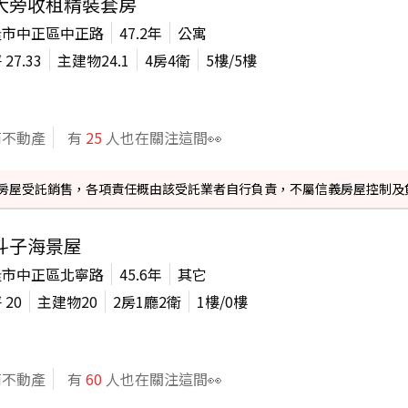
大旁收租精裝套房
隆市中正區中正路
47.2年
公寓
坪
27.33
主建物
24.1
4房4衛
5
樓/
5
樓
商不動產
有
25
人也在關注這間👀
信義房屋受託銷售，各項責任概由該受託業者自行負責，不屬信義房屋控制及
斗子海景屋
隆市中正區北寧路
45.6年
其它
坪
20
主建物
20
2房1廳2衛
1
樓/
0
樓
商不動產
有
60
人也在關注這間👀