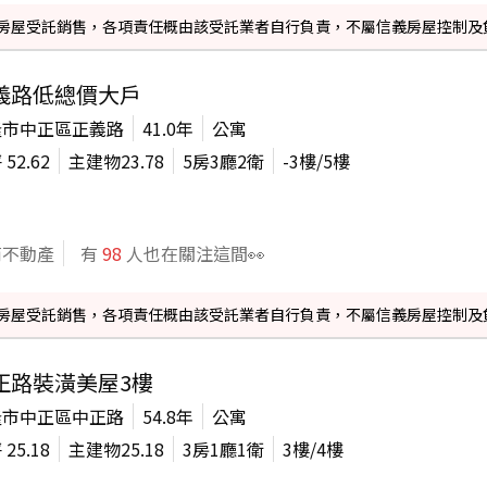
信義房屋受託銷售，各項責任概由該受託業者自行負責，不屬信義房屋控制及
義路低總價大戶
隆市中正區正義路
41.0年
公寓
坪
52.62
主建物
23.78
5房3廳2衛
-3
樓/
5
樓
商不動產
有
98
人也在關注這間👀
信義房屋受託銷售，各項責任概由該受託業者自行負責，不屬信義房屋控制及
正路裝潢美屋3樓
隆市中正區中正路
54.8年
公寓
坪
25.18
主建物
25.18
3房1廳1衛
3
樓/
4
樓