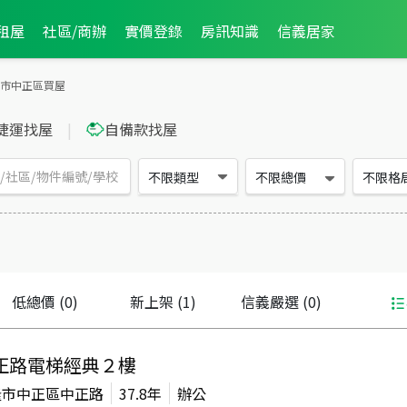
租屋
社區/商辦
實價登錄
房訊知識
信義居家
市中正區買屋
捷運找屋
|
自備款找屋
不限類型
不限總價
不限格
低總價
(0)
新上架
(1)
信義嚴選
(0)
正路電梯經典２樓
隆市中正區中正路
37.8年
辦公