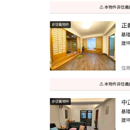
⚠️ 本物件非
正
非信義物件
基
建
住
⚠️ 本物件非
中
非信義物件
基
建