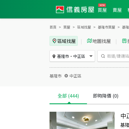
買屋
賣屋
首頁
買屋
區域找屋
基隆市買屋
基隆
區域找屋
|
地圖找屋
|
基隆市
・
中正區
基隆市
中正區
全部
(444)
即時降價
(0)
中
基