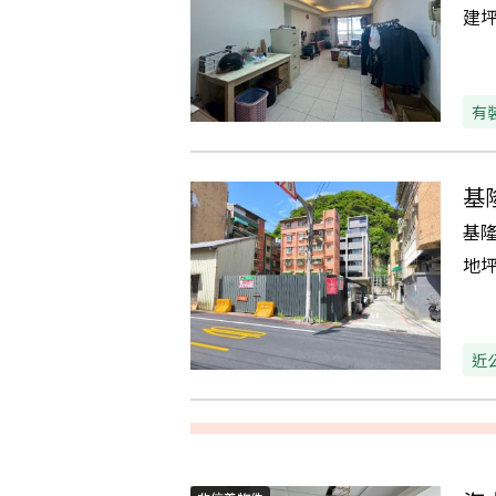
建
有
基
基
地
近