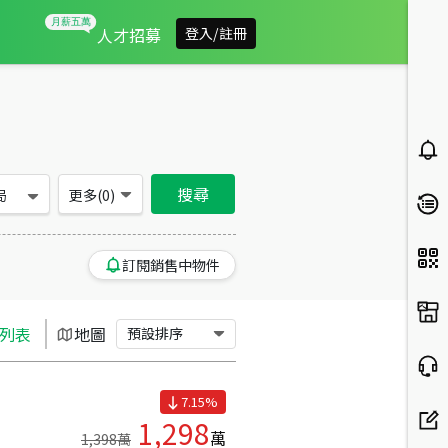
基隆市中正區買房：房屋物件出售、房價分析
人才招募
登入/註冊
搜尋
局
更多(
0
)
訂閱銷售中物件
列表
地圖
預設排序
7.15
%
1,298
萬
1,398
萬