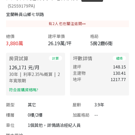
(S2559179PA)
宜蘭縣員山鄉七圳路
有
2
人也在關注這間👀
總價
建坪單價
格局
3,880
萬
26.19萬/坪
5房2廳6衛
房貸試算
坪數詳情
計算
細項
126,171
元/月
建坪
148.15
主建物
130.41
|
|
30
年
利率
2.35
%概算
2
地坪
1217.77
年寬限期
​符合首購資格嗎?
類型
其它
屋齡
3.9年
樓層
0樓/2樓
加蓋格局
--
車位
1個其他，詳情請洽經紀人員