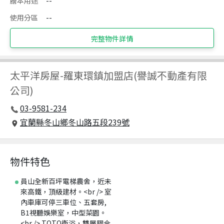
謄本用途
--
使用分區
--
完整物件詳情
太平洋房屋
-
羅東環鎮加盟店(譽誠不動產有限
公司)
03-9581-234
宜蘭縣冬山鄉冬山路五段239號
物件特色
員山全新百坪電梯農舍，近未
來高鐵，頂級建材。<br /> 室
內車庫可停三車位、五套房,
B1視聽娛樂室，中型菜園。
<br /> TOTO衛浴，雙層膠合