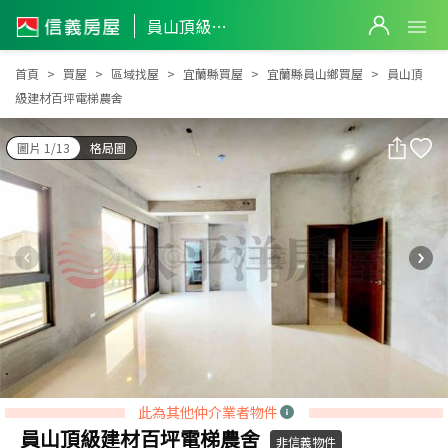
員山頂級建材百坪電梯農舍
員山頂級建材百坪電梯農舍
首頁
買屋
區域找屋
宜蘭縣買屋
宜蘭縣員山鄉買屋
員山頂
級建材百坪電梯農舍
圖片 1/13
格局圖
此為其他仲介業者物件
員山頂級建材百坪電梯農舍
非信義物件