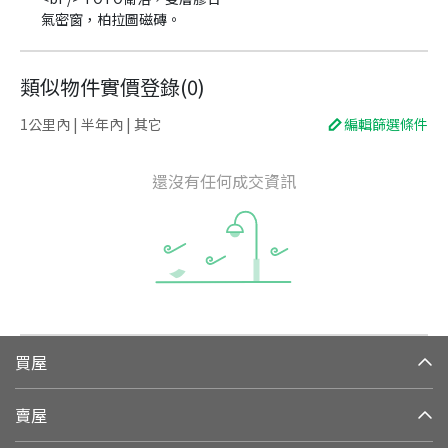
氣密窗，柏拉圖磁磚。
類似物件實價登錄
(
0
)
1公里內 | 半年內 | 其它
編輯篩選條件
還沒有任何成交資訊
買屋
賣屋