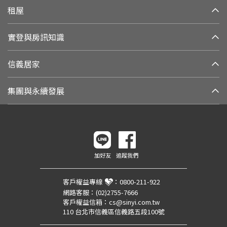
租屋
實登與房訊知識
信義居家
集團與永續發展
加好友
追蹤我們
客戶權益專線
：
0800-211-922
網路客服：
(02)2755-7666
客戶權益信箱：
cs@sinyi.com.tw
110 台北市信義區信義路五段100號