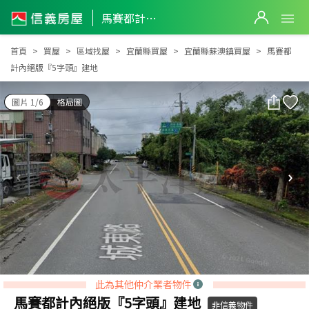
馬賽都計內絕版『5字頭』建地
馬賽都計內絕版『5字頭』建地
首頁
買屋
區域找屋
宜蘭縣買屋
宜蘭縣蘇澳鎮買屋
馬賽都
計內絕版『5字頭』建地
圖片 1/6
格局圖
此為其他仲介業者物件
馬賽都計內絕版『5字頭』建地
非信義物件