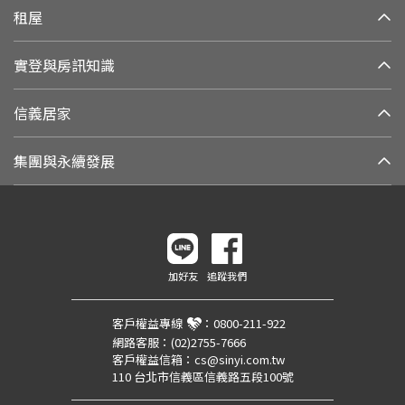
租屋
實登與房訊知識
信義居家
集團與永續發展
加好友
追蹤我們
客戶權益專線
：
0800-211-922
網路客服：
(02)2755-7666
客戶權益信箱：
cs@sinyi.com.tw
110 台北市信義區信義路五段100號