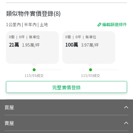
類似物件實價登錄
(
8
)
1公里內 | 半年內 | 土地
編輯篩選條件
0衛
0
坪
無車位
0衛
0
坪
無車位
|
|
|
|
21
萬
100
萬
1.95
萬/坪
3.97
萬/坪
115/05
成交
115/05
成交
完整實價登錄
買屋
賣屋