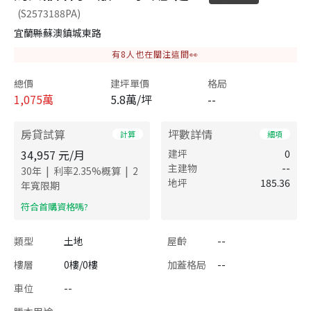
(S2573188PA)
宜蘭縣蘇澳鎮城東路
有
8
人也在關注這間👀
總價
建坪單價
格局
1,075
萬
5.8萬/坪
--
房貸試算
坪數詳情
計算
細項
34,957
元/月
建坪
0
主建物
--
|
|
30
年
利率
2.35
%概算
2
地坪
185.36
年寬限期
​符合首購資格嗎?
類型
土地
屋齡
--
樓層
0樓/0樓
加蓋格局
--
車位
--