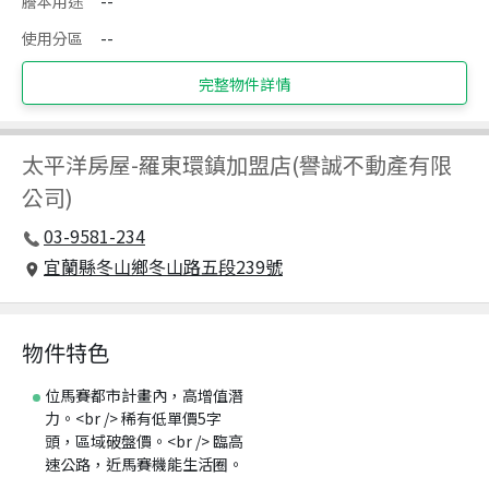
謄本用途
--
使用分區
--
完整物件詳情
太平洋房屋
-
羅東環鎮加盟店(譽誠不動產有限
公司)
03-9581-234
宜蘭縣冬山鄉冬山路五段239號
物件特色
位馬賽都市計畫內，高增值潛
力。<br /> 稀有低單價5字
頭，區域破盤價。<br /> 臨高
速公路，近馬賽機能生活圈。