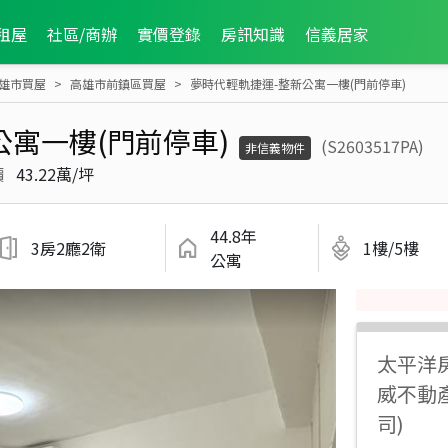
租屋
社區/商辦
實價登錄
房訊知識
信義居家
雄市買屋
高雄市前鎮區買屋
夢時代輕軌捷運-整新公寓一樓(門前停車)
公寓一樓(門前停車)
(S2603517PA)
非信義物件
價
43.22萬/坪
44.8年
3房2廳2衛
1樓/5樓
公寓
太平洋
威不動
司)