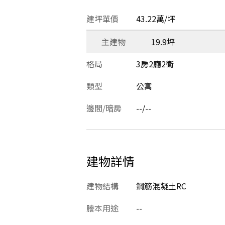
建坪單價
43.22萬/坪
主建物
19.9坪
格局
3房2廳2衛
類型
公寓
邊間/暗房
--/--
建物詳情
建物結構
鋼筋混凝土RC
謄本用途
--