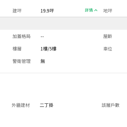
建坪
19.9坪
詳情
地坪
加蓋格局
--
屋齡
樓層
1樓/5樓
車位
警衛管理
無
外牆建材
二丁掛
該層戶數