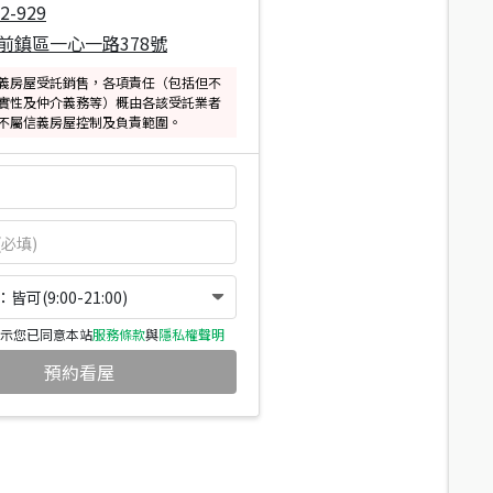
2-929
前鎮區一心一路378號
義房屋受託銷售，各項責任（包括但不
實性及仲介義務等）概由各該受託業者
不屬信義房屋控制及負責範圍。
可(9:00-21:00)
示您已同意本站
服務條款
與
隱私權聲明
預約看屋