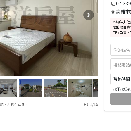
07-339
高雄市
本物件非信
限於廣告真
自行負責，
聯絡時間：皆
按下按鈕表
1
/
16
紹，非物件本身。