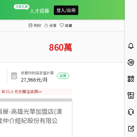
夢時代輕軌捷運-整新公寓一樓(門前停車)
人才招募
登入/註冊
列印
分享
收藏
860
萬
依據你的設定值計算
試算
27,966
元/月
有
31
人也在關注這間👀
房屋
-
高雄光華加盟店(漢
產仲介經紀股份有限公