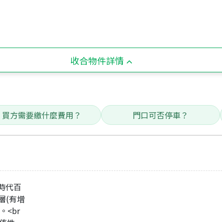
收合物件詳情
買方需要繳什麼費用？
門口可否停車？
時代百
夾層(有增
<br