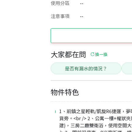
使用分區
--
注意事項
--
大家都在問
換一換
是否有漏水的情況？
物件特色
1、前鎮之星輕軌/凱旋R6捷運，夢
貨旁。<br /> 2、公寓一樓+權狀
建)，三房二廳雙衛浴，使用空間大。