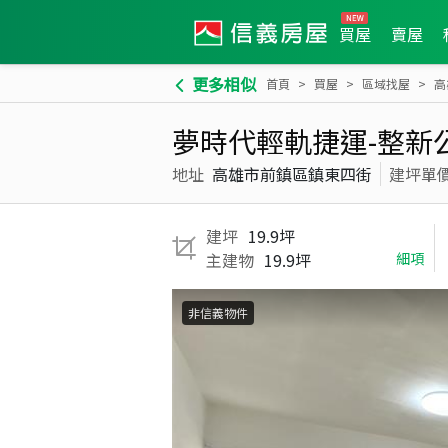
買屋
賣屋
更多相似
首頁
買屋
區域找屋
高
夢時代輕軌捷運-整新
地址
高雄市前鎮區鎮東四街
建坪單
建坪
19.9坪
主建物
19.9坪
細項
非信義物件