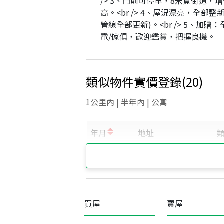
/> 3、門前可停車，8米寬街道，
高。<br /> 4、屋況漂亮，全部整
管線全部更新)。<br /> 5、加贈
電/傢俱，歡迎鑑賞，把握良機。
類似物件實價登錄
(
20
)
1公里內 | 半年內 | 公寓
買屋
賣屋