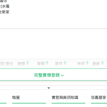
增值性
新(水電
：全新家
完整實價登錄
租屋
實登與房訊知識
信義居家