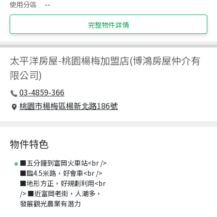
使用分區
--
完整物件詳情
太平洋房屋
-
桃園楊梅加盟店(博鴻房屋仲介有
限公司)
03-4859-366
桃園市楊梅區楊新北路186號
物件特色
■五分鐘到富岡火車站<br />
■臨4.5米路，好會車<br />
■地形方正，好規劃利用<br
/> ■近富岡老街，人潮多，
發展觀光農業有潛力