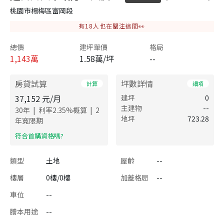
桃園市楊梅區富岡段
有
18
人也在關注這間👀
總價
建坪單價
格局
1,143
萬
1.58萬/坪
--
房貸試算
坪數詳情
計算
細項
37,152
元/月
建坪
0
主建物
--
|
|
30
年
利率
2.35
%概算
2
地坪
723.28
年寬限期
​符合首購資格嗎?
類型
土地
屋齡
--
樓層
0樓/0樓
加蓋格局
--
車位
--
謄本用途
--