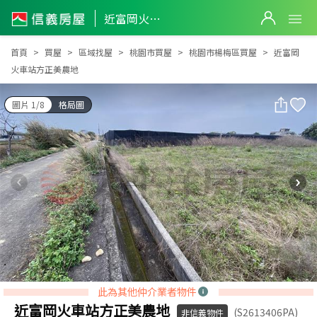
近富岡火車站方正美農地
近富岡火車站方正美農地
首頁
買屋
區域找屋
桃園市買屋
桃園市楊梅區買屋
近富岡
火車站方正美農地
圖片 1/8
格局圖
此為其他仲介業者物件
近富岡火車站方正美農地
(S2613406PA)
非信義物件