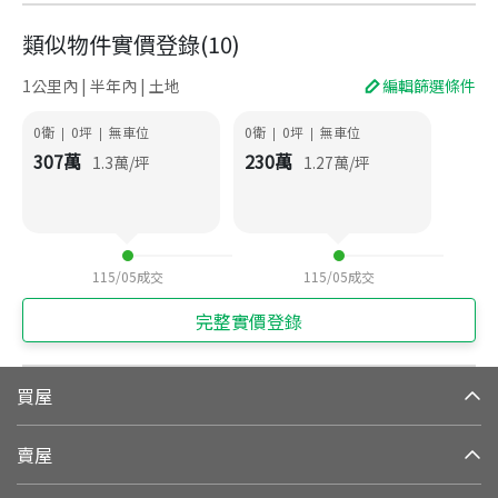
類似物件實價登錄
(
10
)
1公里內 | 半年內 | 土地
編輯篩選條件
0衛
0
坪
無車位
0衛
0
坪
無車位
|
|
|
|
307
萬
230
萬
1.3
萬/坪
1.27
萬/坪
115/05
成交
115/05
成交
完整實價登錄
買屋
賣屋