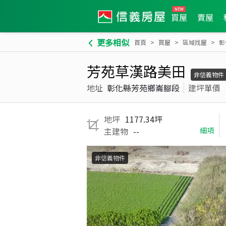
買屋
賣屋
更多相似
首頁
買屋
區域找屋
彰
芳苑草漢路美田
非信義物件
地址
彰化縣芳苑鄉崙腳段
建坪單價
地坪
1177.34坪
主建物
--
細項
非信義物件