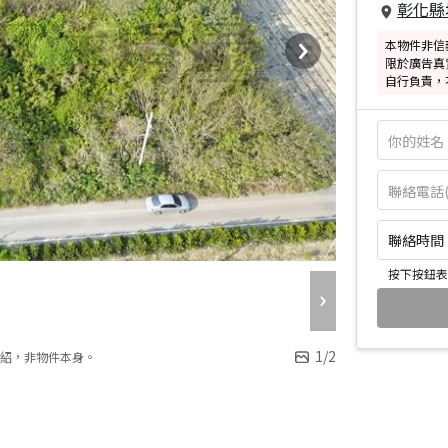
彰化縣
本物件非信
限於廣告真
自行負責，
聯絡時間：皆
按下按鈕表
1
/
2
紹，非物件本身。