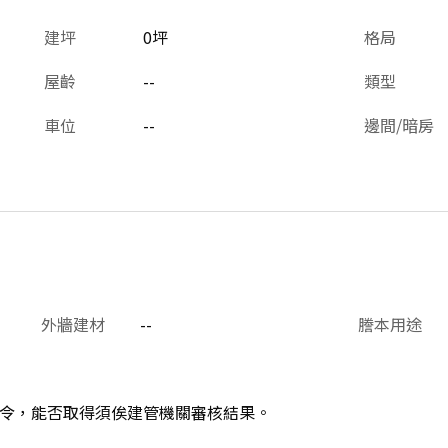
建坪
0坪
格局
屋齡
--
類型
車位
--
邊間/暗房
外牆建材
--
謄本用途
令，能否取得須俟建管機關審核結果。