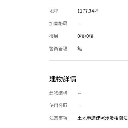
地坪
1177.34坪
加蓋格局
--
樓層
0樓/0樓
警衛管理
無
建物詳情
建物結構
--
使用分區
--
注意事項
土地申請建照涉及相關法