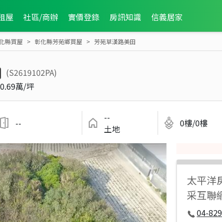
租屋
社區/商辦
實價登錄
房訊知識
信義居家
化縣買屋
彰化縣芳苑鄉買屋
芳苑草漢路美田
(S2619102PA)
0.69萬/坪
--
--
0樓/0樓
土地
太平洋
采互聯
04-829