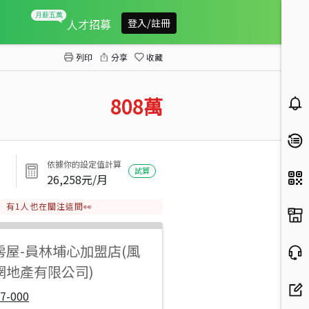
芳苑草漢路美田
人才招募
登入/註冊
列印
分享
收藏
808
萬
依據你的設定值計算
試算
26,258
元/月
有
1
人也在關注這間👀
房屋
-
員林埔心加盟店(風
網地產有限公司)
7-000