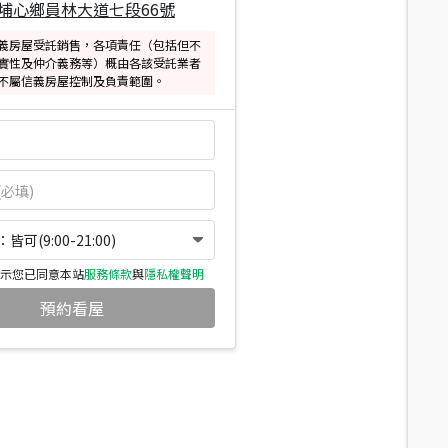
埔心鄉員林大道七段66號
義房屋受託銷售，各項責任（包括但不
實性及仲介義務等）概由各該受託業者
不屬信義房屋控制及負責範圍。
可(9:00-21:00)
示您已同意本站
服務條款
與
隱私權聲明
預約看屋