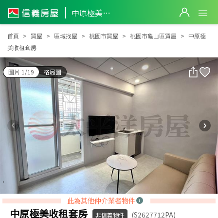
中原極美收租套房
中原極美收租套房
首頁
買屋
區域找屋
桃園市買屋
桃園市龜山區買屋
中原極
美收租套房
圖片 1/19
格局圖
此為其他仲介業者物件
中原極美收租套房
(S2627712PA)
非信義物件