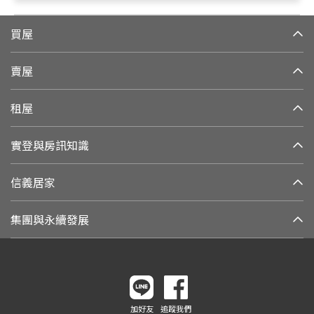
買屋
賣屋
租屋
實登與房訊知識
信義居家
集團與永續發展
加好友
追蹤我們