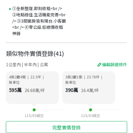
①全新整理.即刻收租<br />
②地點極佳.生活機能完善<br
/> ③3間套房皆有陽台.小客廳
<br /> ④零公設.低總價收租
神器
類似物件實價登錄
(
41
)
1公里內 | 半年內 | 公寓
編輯篩選條件
4房2廳4衛
22.3
坪
3房2廳1衛
23.78
坪
|
|
|
|
無車位
無車位
595
萬
390
萬
26.68
萬/坪
16.4
萬/坪
115/05
成交
115/03
成交
完整實價登錄