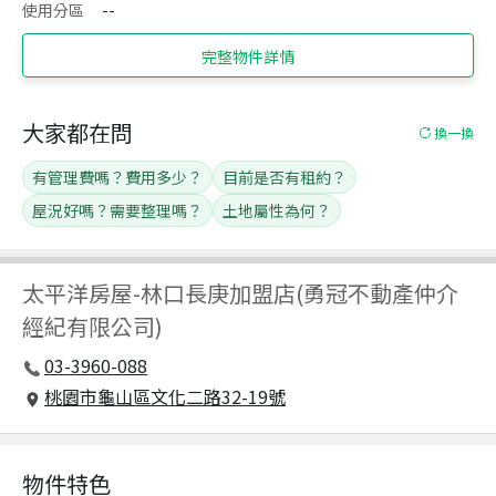
使用分區
--
完整物件詳情
大家都在問
換一換
有管理費嗎？費用多少？
目前是否有租約？
屋況好嗎？需要整理嗎？
土地屬性為何？
太平洋房屋
-
林口長庚加盟店(勇冠不動產仲介
經紀有限公司)
03-3960-088
桃園市龜山區文化二路32-19號
物件特色