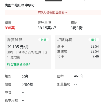
桃園市龜山區中原街
有
5
人也在關注這間👀
總價
建坪單價
格局
898
萬
38.15萬/坪
3房3衛
房貸試算
坪數詳情
計算
細項
29,185
元/月
建坪
23.54
主建物
23.54
|
|
30
年
利率
2.35
%概算
2
地坪
7.46
年寬限期
​符合首購資格嗎?
類型
公寓
屋齡
46.0年
樓層
5樓/5樓
加蓋格局
--
車位
--
謄本用途
--