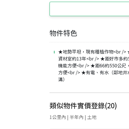
物件特色
★地勢平坦，現有種植作物<br />
資材室約13年<br /> ★距好市多
機能方便<br /> ★距66約550公
方便<br /> ★有電、有水（鄰地井
溝）
類似物件實價登錄
(
20
)
1公里內 | 半年內 | 土地