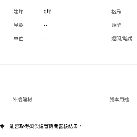
建坪
0坪
格局
屋齡
--
類型
車位
--
邊間/暗房
外牆建材
--
謄本用途
令，能否取得須俟建管機關審核結果。