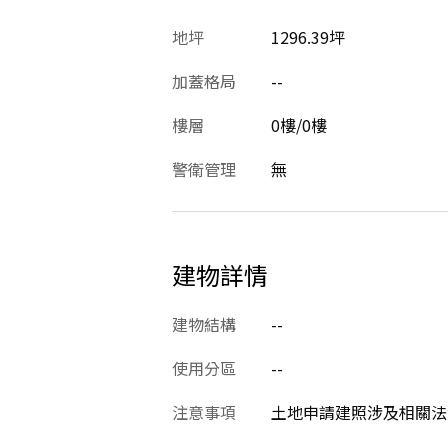
地坪
1296.39坪
加蓋格局
--
樓層
0樓/0樓
警衛管理
無
建物詳情
建物結構
--
使用分區
--
注意事項
土地申請建照涉及相關法