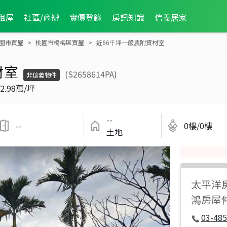
租屋
社區/商辦
實價登錄
房訊知識
信義居家
園市買屋
桃園市楊梅區買屋
近66千坪一般農附資材室
材室
(S2658614PA)
非信義物件
2.98萬/坪
--
--
0樓/0樓
土地
太平洋
鴻房屋
03-485