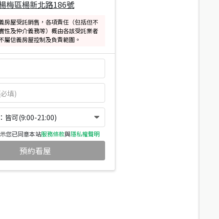
楊梅區楊新北路186號
義房屋受託銷售，各項責任（包括但不
實性及仲介義務等）概由各該受託業者
不屬信義房屋控制及負責範圍。
可(9:00-21:00)
示您已同意本站
服務條款
與
隱私權聲明
預約看屋