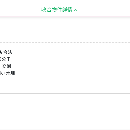
收合物件詳情
 ★合法
約5公里，
尺，交通
水+水圳