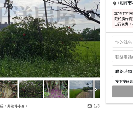
桃園市
本物件非信
限於廣告真
自行負責，
聯絡時間：皆
按下按鈕表
1
/
8
紹，非物件本身。