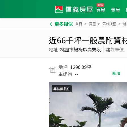
買屋
賣屋
更多相似
首頁
買屋
區域找屋
桃
近66千坪一般農附資
地址
桃園市楊梅區高雙段
建坪單價
地坪
1296.39坪
主建物
--
細項
非信義物件