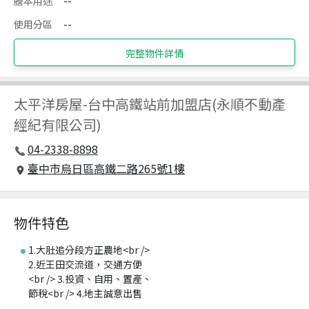
謄本用途
--
使用分區
--
完整物件詳情
太平洋房屋
-
台中高鐵站前加盟店(永順不動產
經紀有限公司)
04-2338-8898
臺中市烏日區高鐵二路265號1樓
物件特色
1.大肚追分段方正農地<br />
2.近王田交流道，交通方便
<br /> 3.投資、自用、置產、
節稅<br /> 4.地主誠意出售