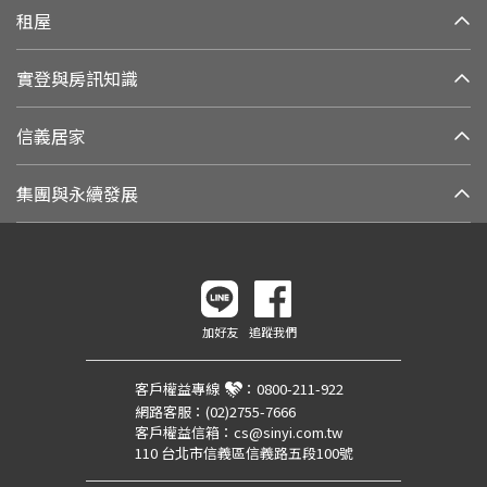
租屋
實登與房訊知識
信義居家
集團與永續發展
加好友
追蹤我們
客戶權益專線
：
0800-211-922
網路客服：
(02)2755-7666
客戶權益信箱：
cs@sinyi.com.tw
110 台北市信義區信義路五段100號