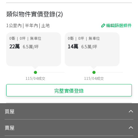
類似物件實價登錄
(
2
)
1公里內 | 半年內 | 土地
編輯篩選條件
0衛
0
坪
無車位
0衛
0
坪
無車位
|
|
|
|
22
萬
14
萬
6.5
萬/坪
6.5
萬/坪
115/04
成交
115/04
成交
完整實價登錄
買屋
賣屋