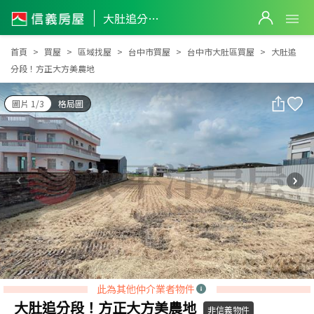
大肚追分段！方正大方美農地
大肚追分段！方正大方美農地
首頁
買屋
區域找屋
台中市買屋
台中市大肚區買屋
大肚追
分段！方正大方美農地
圖片 1/3
格局圖
此為其他仲介業者物件
大肚追分段！方正大方美農地
非信義物件