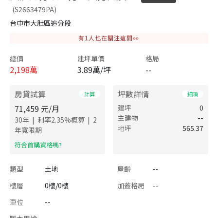
(S2663479PA)
台中市大肚區追分段
有
1
人也在關注這間👀
總價
建坪單價
格局
2,198
萬
3.89萬/坪
--
房貸試算
坪數詳情
計算
細項
71,459
元/月
建坪
0
主建物
--
|
|
30
年
利率
2.35
%概算
2
地坪
565.37
年寬限期
​符合首購資格嗎?
類型
土地
屋齡
--
樓層
0樓/0樓
加蓋格局
--
車位
--