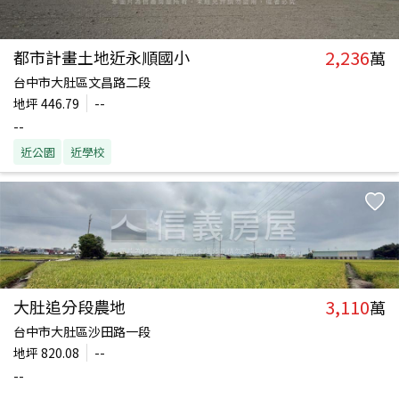
2,236
都市計畫土地近永順國小
萬
台中市大肚區文昌路二段
地坪
446.79
--
--
近公園
近學校
3,110
大肚追分段農地
萬
台中市大肚區沙田路一段
地坪
820.08
--
--