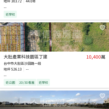
地坪
303.72
44.0年
--
近學校
10,400
大肚產業科技園區丁建
萬
台中市大肚區沙田路一段
地坪
526.13
--
--
近公園
2D/3D看屋
近學校