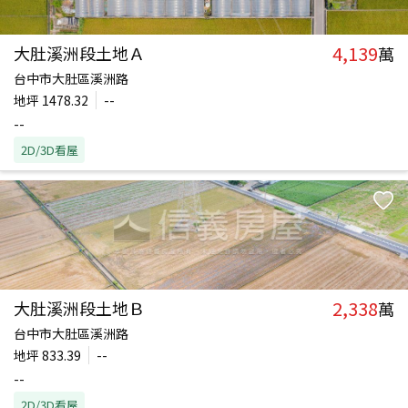
4,139
大肚溪洲段土地Ａ
萬
台中市大肚區溪洲路
地坪
1478.32
--
--
2D/3D看屋
2,338
大肚溪洲段土地Ｂ
萬
台中市大肚區溪洲路
地坪
833.39
--
--
2D/3D看屋