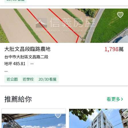
1,798
大肚文昌段臨路農地
萬
台中市大肚區文昌路二段
地坪
485.81
--
--
近公園
近學校
2D/3D看屋
推薦給你
看更多