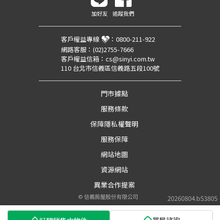
加好友
追蹤我們
客戶權益專線
：
0800-211-922
網路客服：
(02)2755-7666
客戶權益信箱：
cs@sinyi.com.tw
110 台北市信義區信義路五段100號
門市據點
服務條款
保障隱私權聲明
服務保障
網站地圖
資源網站
異業合作提案
©
信義房屋股份有限公司
20260804.b53805