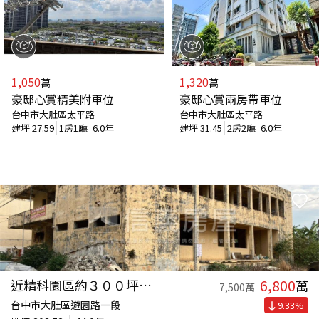
1,050
1,320
萬
萬
豪邸心賞精美附車位
豪邸心賞兩房帶車位
台中市大肚區太平路
台中市大肚區太平路
建坪
27.59
1房1廳
6.0年
建坪
31.45
2房2廳
6.0年
6,800
近精科園區約３００坪土地
萬
7,500
萬
台中市大肚區遊園路一段
9.33
%