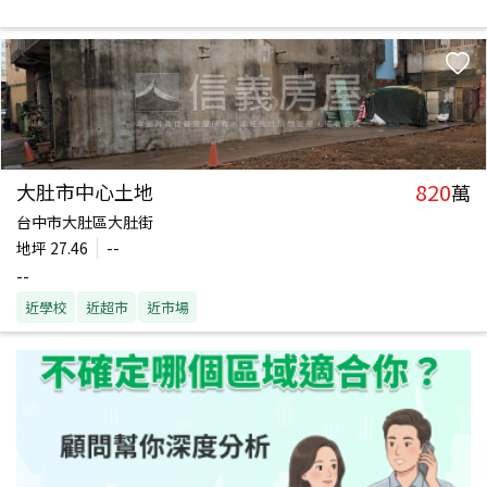
820
大肚市中心土地
萬
台中市大肚區大肚街
地坪
27.46
--
--
近學校
近超市
近市場