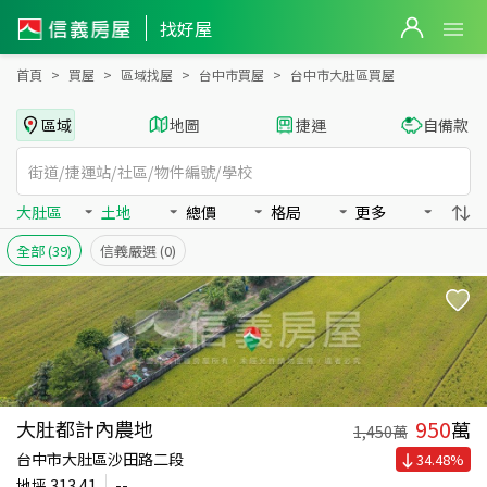
台中市大肚區買房：土地房屋物件出售、房價分析
找好屋
首頁
買屋
區域找屋
台中市買屋
台中市大肚區買屋
區域
地圖
捷運
自備款
大肚區
土地
總價
格局
更多
全部
(39)
信義嚴選
(0)
950
大肚都計內農地
萬
1,450
萬
台中市大肚區沙田路二段
34.48
%
地坪
313.41
--