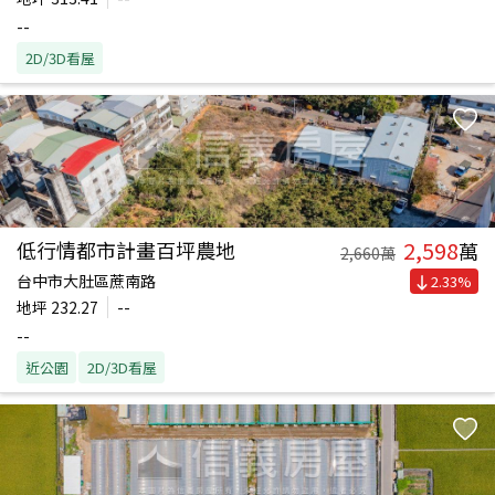
--
2D/3D看屋
2,598
低行情都市計畫百坪農地
萬
2,660
萬
台中市大肚區蔗南路
2.33
%
地坪
232.27
--
--
近公園
2D/3D看屋