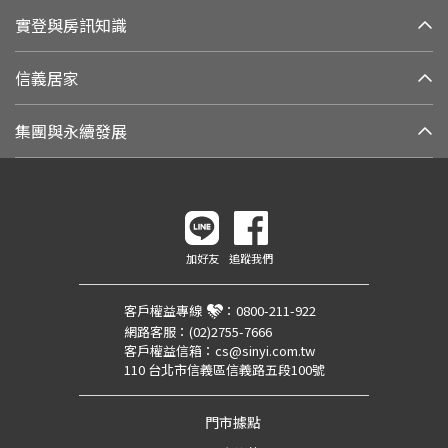
實登與房訊知識
信義居家
集團與永續發展
加好友
追蹤我們
客戶權益專線
：
0800-211-922
網路客服：
(02)2755-7666
客戶權益信箱：
cs@sinyi.com.tw
110 台北市信義區信義路五段100號
門市據點