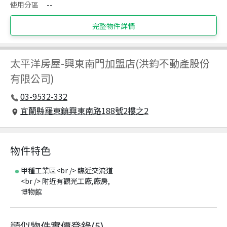
使用分區
--
完整物件詳情
太平洋房屋
-
興東南門加盟店(洪鈞不動產股份
有限公司)
03-9532-332
宜蘭縣羅東鎮興東南路188號2樓之2
物件特色
甲種工業區<br /> 臨近交流道
<br /> 附近有觀光工廠,廠房,
博物館
類似物件實價登錄
(
5
)