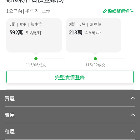
1公里內 | 半年內 | 土地
編輯篩選條件
0衛
0
坪
無車位
0衛
0
坪
無車位
|
|
|
|
592
萬
213
萬
9.2
萬/坪
4.5
萬/坪
115/06
成交
115/02
成交
完整實價登錄
買屋
賣屋
租屋