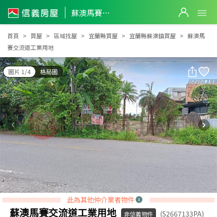
蘇澳馬賽交流道工業用地
蘇澳馬賽交流道工業用地
首頁
買屋
區域找屋
宜蘭縣買屋
宜蘭縣蘇澳鎮買屋
蘇澳馬
賽交流道工業用地
圖片 1/4
格局圖
此為其他仲介業者物件
蘇澳馬賽交流道工業用地
(S2667133PA)
非信義物件