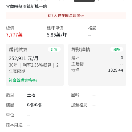
宜蘭縣蘇澳鎮新城一路
有
7
人也在關注這間👀
總價
建坪單價
格局
7,777
萬
5.85萬/坪
--
房貸試算
坪數詳情
計算
細項
252,911
元/月
建坪
0
主建物
--
|
|
30
年
利率
2.35
%概算
2
地坪
1329.44
年寬限期
​符合首購資格嗎?
類型
土地
屋齡
--
樓層
0樓/0樓
加蓋格局
--
車位
--
謄本用途
--