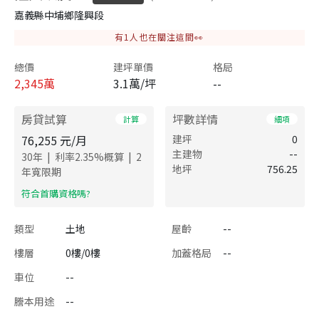
嘉義縣中埔鄉隆興段
有
1
人也在關注這間👀
總價
建坪單價
格局
2,345
萬
3.1萬/坪
--
房貸試算
坪數詳情
計算
細項
76,255
元/月
建坪
0
主建物
--
|
|
30
年
利率
2.35
%概算
2
地坪
756.25
年寬限期
​符合首購資格嗎?
類型
土地
屋齡
--
樓層
0樓/0樓
加蓋格局
--
車位
--
謄本用途
--