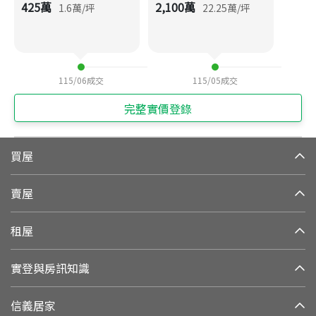
425
萬
2,100
萬
1.6
萬/坪
22.25
萬/坪
115/06
成交
115/05
成交
完整實價登錄
買屋
賣屋
租屋
實登與房訊知識
信義居家