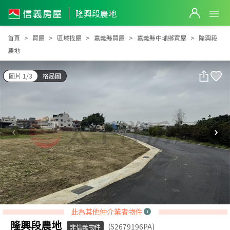
隆興段農地
隆興段農地
首頁
買屋
區域找屋
嘉義縣買屋
嘉義縣中埔鄉買屋
隆興段
農地
圖片 1/3
格局圖
此為其他仲介業者物件
隆興段農地
(S2679196PA)
非信義物件