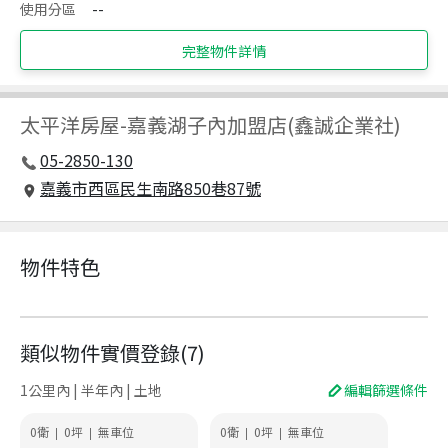
使用分區
--
完整物件詳情
太平洋房屋
-
嘉義湖子內加盟店(鑫誠企業社)
05-2850-130
嘉義市西區民生南路850巷87號
物件特色
類似物件實價登錄
(
7
)
1公里內 | 半年內 | 土地
編輯篩選條件
0衛
0
坪
無車位
0衛
0
坪
無車位
|
|
|
|